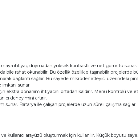
tmaya ihtiyaç duymadan yüksek kontrastlı ve net görüntü sunar. S
da bile rahat okunabilir. Bu özellik özellikle taşınabilir projelerde 
narak bağlantı sağlar. Bu sayede mikrodenetleyici üzerindeki pinler
e imkanı sunar.
 için ekstra donanım ihtiyacını ortadan kaldırır. Menü kontrolü ve etk
nıcı deneyimini artırır.
nım sunar. Batarya ile çalışan projelerde uzun süreli çalışma sağlar
e kullanıcı arayüzü oluşturmak için kullanılır. Küçük boyutu saye