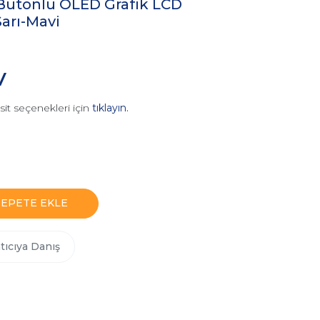
 Butonlu OLED Grafik LCD
Sarı-Mavi
V
sit seçenekleri için
tıklayın.
SEPETE EKLE
tıcıya Danış