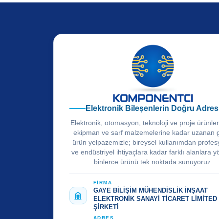
Elektronik Bileşenlerin Doğru Adres
Elektronik, otomasyon, teknoloji ve proje ürünle
ekipman ve sarf malzemelerine kadar uzanan 
ürün yelpazemizle; bireysel kullanımdan profes
ve endüstriyel ihtiyaçlara kadar farklı alanlara y
binlerce ürünü tek noktada sunuyoruz.
FİRMA
GAYE BİLİŞİM MÜHENDİSLİK İNŞAAT
ELEKTRONİK SANAYİ TİCARET LİMİTED
ŞİRKETİ
ADRES