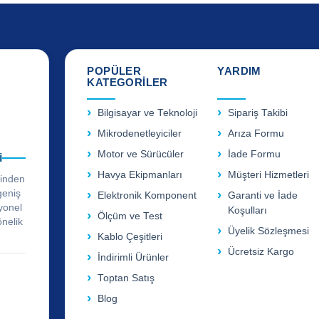
POPÜLER
YARDIM
KATEGORİLER
Bilgisayar ve Teknoloji
Sipariş Takibi
Mikrodenetleyiciler
Arıza Formu
Motor ve Sürücüler
İade Formu
i
Havya Ekipmanları
Müşteri Hizmetleri
rinden
geniş
Elektronik Komponent
Garanti ve İade
yonel
Koşulları
Ölçüm ve Test
önelik
Üyelik Sözleşmesi
Kablo Çeşitleri
Ücretsiz Kargo
İndirimli Ürünler
Toptan Satış
Blog