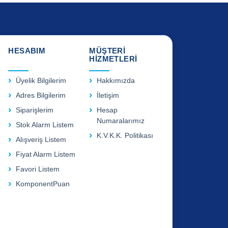
HESABIM
MÜŞTERİ
HİZMETLERİ
Üyelik Bilgilerim
Hakkımızda
Adres Bilgilerim
İletişim
Siparişlerim
Hesap
Numaralarımız
Stok Alarm Listem
K.V.K.K. Politikası
Alışveriş Listem
Fiyat Alarm Listem
Favori Listem
KomponentPuan