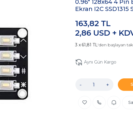
0.96" 128x64 4 Pin
Ekran I2C SSD1315 
163,82 TL
2,86 USD + KD
61,81 TL
'den başlayan tak
Aynı Gün Kargo
-
+
Sa