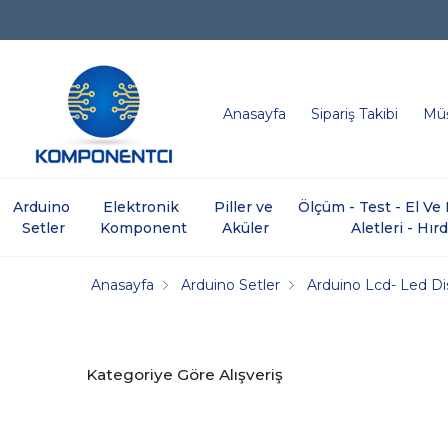
Anasayfa
Sipariş Takibi
Müş
Arduino 
Elektronik 
Piller ve 
Ölçüm - Test - El V
Setler
Komponent
Aküler
Aletleri - Hır
Anasayfa
Arduino Setler
Arduino Lcd- Led Di
Kategoriye Göre Alışveriş