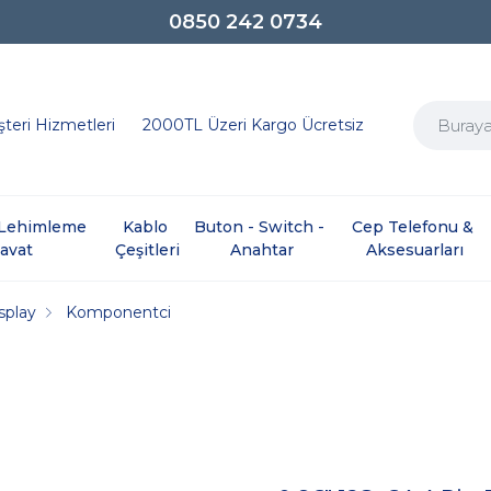
0850 242 0734
teri Hizmetleri
2000TL Üzeri Kargo Ücretsiz
e Lehimleme 
Kablo 
Buton - Switch - 
Cep Telefonu & 
davat
Çeşitleri
Anahtar
Aksesuarları
splay
Komponentci