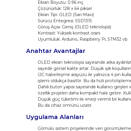
Ekran Boyutu: 0.96 inç
Çözünürlük: 128 x 64 piksel
Ekran Tipi: OLED (Sarı-Mavi)
Sürücü Entegresi: SSD1315
Görüş Açısı: Geniş (OLED teknolojisi)
Kontrast: Yüksek kontrast oranı
Uyumluluk: Arduino, Raspberry Pi, STM32 vb.
Anahtar Avantajlar
OLED ekran teknolojisi sayesinde arka aydınla
sayede görsel kalite artar. Düşük ışık koşulların
I2C haberleşme arayüzü ile yalnızca 4 pin kulla
işlemi oldukça basittir. Bu da hızlı prototiplem
Dahili buton yapısı sayesinde kullanıcı girişleri
özellik projeleri daha kompakt hale getirir. Kulla
Düşük güç tüketimi ile enerji verimli bir kulla
Bu da cihaz ömrünü uzatır.
Uygulama Alanları
Gömülü sistem projelerinde veri görüntüleme v