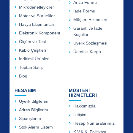
Arıza Formu
Mikrodenetleyiciler
İade Formu
Motor ve Sürücüler
Müşteri Hizmetleri
Havya Ekipmanları
Garanti ve İade
Elektronik Komponent
Koşulları
Ölçüm ve Test
Üyelik Sözleşmesi
Kablo Çeşitleri
Ücretsiz Kargo
İndirimli Ürünler
Toptan Satış
Blog
HESABIM
MÜŞTERİ
HİZMETLERİ
Üyelik Bilgilerim
Hakkımızda
Adres Bilgilerim
İletişim
Siparişlerim
Hesap Numaralarımız
Stok Alarm Listem
K.V.K.K. Politikası