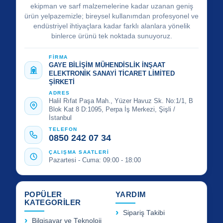
ekipman ve sarf malzemelerine kadar uzanan geniş
ürün yelpazemizle; bireysel kullanımdan profesyonel ve
endüstriyel ihtiyaçlara kadar farklı alanlara yönelik
binlerce ürünü tek noktada sunuyoruz.
FİRMA
GAYE BİLİŞİM MÜHENDİSLİK İNŞAAT
ELEKTRONİK SANAYİ TİCARET LİMİTED
ŞİRKETİ
ADRES
Halil Rıfat Paşa Mah., Yüzer Havuz Sk. No:1/1, B
Blok Kat 8 D:1095, Perpa İş Merkezi, Şişli /
İstanbul
TELEFON
0850 242 07 34
ÇALIŞMA SAATLERİ
Pazartesi - Cuma: 09:00 - 18:00
POPÜLER
YARDIM
KATEGORİLER
Sipariş Takibi
Bilgisayar ve Teknoloji