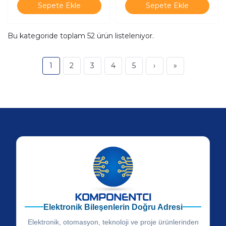
Sepete Ekle
Sepete Ekle
Bu kategoride toplam
52
ürün listeleniyor.
1
2
3
4
5
›
»
Elektronik Bileşenlerin Doğru Adresi
Elektronik, otomasyon, teknoloji ve proje ürünlerinden