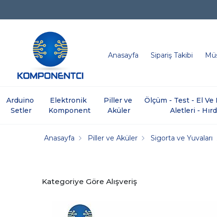
Anasayfa
Sipariş Takibi
Müş
Arduino 
Elektronik 
Piller ve 
Ölçüm - Test - El V
Setler
Komponent
Aküler
Aletleri - Hır
Anasayfa
Piller ve Aküler
Sigorta ve Yuvaları
Kategoriye Göre Alışveriş