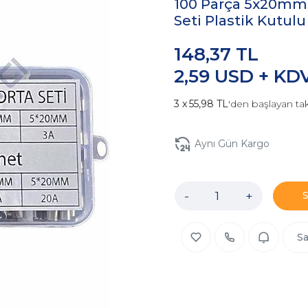
100 Parça 5x20mm 
Seti Plastik Kutulu
148,37 TL
2,59 USD + KD
55,98 TL
'den başlayan tak
Aynı Gün Kargo
-
+
Sa