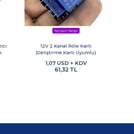
ıcı
12V 2 Kanal Röle Kartı
125
k
(Geliştirme Kartı Uyumlu)
Ok
1,07
USD + KDV
61,32
TL