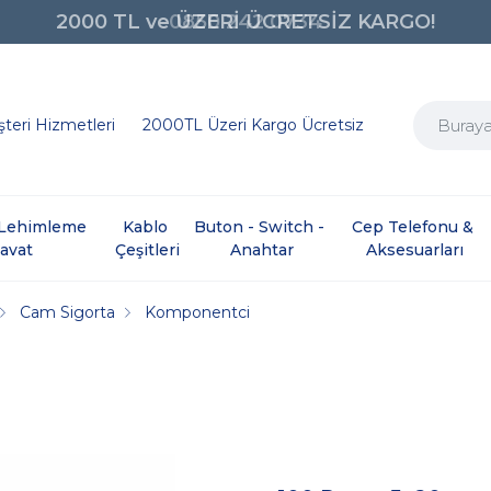
0850 242 0734
teri Hizmetleri
2000TL Üzeri Kargo Ücretsiz
e Lehimleme 
Kablo 
Buton - Switch - 
Cep Telefonu & 
davat
Çeşitleri
Anahtar
Aksesuarları
Cam Sigorta
Komponentci