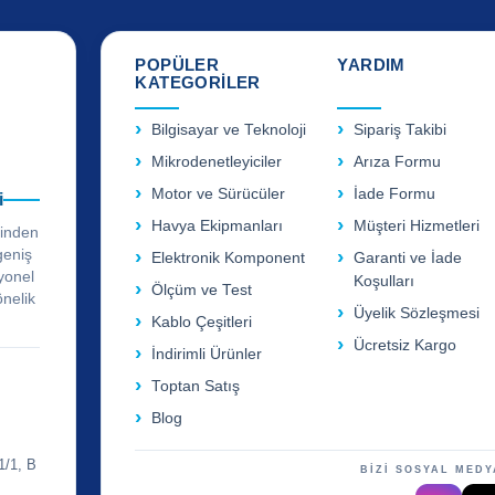
POPÜLER
YARDIM
KATEGORİLER
Bilgisayar ve Teknoloji
Sipariş Takibi
Mikrodenetleyiciler
Arıza Formu
Motor ve Sürücüler
İade Formu
i
Havya Ekipmanları
Müşteri Hizmetleri
rinden
geniş
Elektronik Komponent
Garanti ve İade
yonel
Koşulları
Ölçüm ve Test
önelik
Üyelik Sözleşmesi
Kablo Çeşitleri
Ücretsiz Kargo
İndirimli Ürünler
Toptan Satış
Blog
1/1, B
BİZİ SOSYAL MEDY