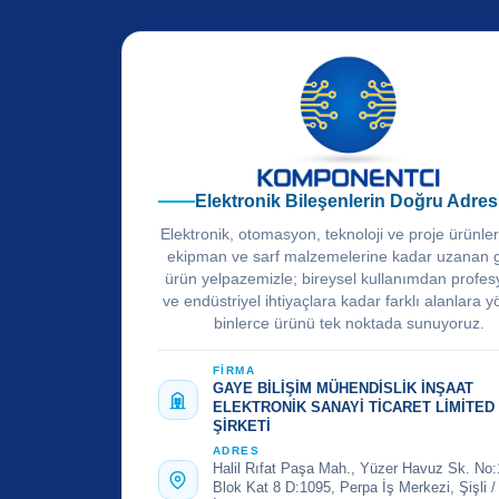
Elektronik Bileşenlerin Doğru Adres
Elektronik, otomasyon, teknoloji ve proje ürünle
ekipman ve sarf malzemelerine kadar uzanan 
ürün yelpazemizle; bireysel kullanımdan profes
ve endüstriyel ihtiyaçlara kadar farklı alanlara y
binlerce ürünü tek noktada sunuyoruz.
FİRMA
GAYE BİLİŞİM MÜHENDİSLİK İNŞAAT
ELEKTRONİK SANAYİ TİCARET LİMİTED
ŞİRKETİ
ADRES
Halil Rıfat Paşa Mah., Yüzer Havuz Sk. No:
Blok Kat 8 D:1095, Perpa İş Merkezi, Şişli /