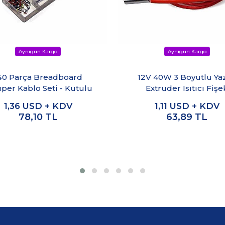
40 Parça Breadboard
12V 40W 3 Boyutlu Yaz
per Kablo Seti - Kutulu
Extruder Isıtıcı Fişe
1,36
USD + KDV
1,11
USD + KDV
78,10
TL
63,89
TL