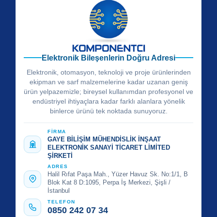
Elektronik Bileşenlerin Doğru Adresi
Elektronik, otomasyon, teknoloji ve proje ürünlerinden
ekipman ve sarf malzemelerine kadar uzanan geniş
ürün yelpazemizle; bireysel kullanımdan profesyonel ve
endüstriyel ihtiyaçlara kadar farklı alanlara yönelik
binlerce ürünü tek noktada sunuyoruz.
FİRMA
GAYE BİLİŞİM MÜHENDİSLİK İNŞAAT
ELEKTRONİK SANAYİ TİCARET LİMİTED
ŞİRKETİ
ADRES
Halil Rıfat Paşa Mah., Yüzer Havuz Sk. No:1/1, B
Blok Kat 8 D:1095, Perpa İş Merkezi, Şişli /
İstanbul
TELEFON
0850 242 07 34