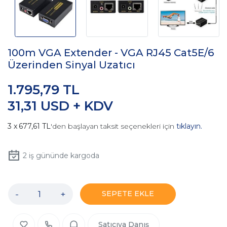
100m VGA Extender - VGA RJ45 Cat5E/6
Üzerinden Sinyal Uzatıcı
1.795,79 TL
31,31 USD + KDV
677,61 TL
'den başlayan taksit seçenekleri için
tıklayın.
2
iş gününde kargoda
-
+
SEPETE EKLE
Satıcıya Danış