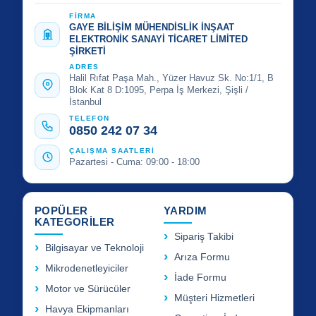
FİRMA
GAYE BİLİŞİM MÜHENDİSLİK İNŞAAT
ELEKTRONİK SANAYİ TİCARET LİMİTED
ŞİRKETİ
ADRES
Halil Rıfat Paşa Mah., Yüzer Havuz Sk. No:1/1, B
Blok Kat 8 D:1095, Perpa İş Merkezi, Şişli /
İstanbul
TELEFON
0850 242 07 34
ÇALIŞMA SAATLERİ
Pazartesi - Cuma: 09:00 - 18:00
POPÜLER
YARDIM
KATEGORİLER
Sipariş Takibi
Bilgisayar ve Teknoloji
Arıza Formu
Mikrodenetleyiciler
İade Formu
Motor ve Sürücüler
Müşteri Hizmetleri
Havya Ekipmanları