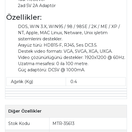
2ad 5V 2A Adaptör
Özellikler:
DOS, WIN 3.X, WIN95 / 98 / 98SE / 2K / ME / XP /
NT, Apple, MAC Linux, Netware, Unix işletim
sistemlerini destekler.
Arayüz türü: HDB15-F, RJ45, Ses DC3.5.
Destek video formatı: VGA, SVGA, XGA, UXGA.
Video çözünürlüğünü destekler: 1920x1200 @ 60Hz.
Uzatma mesafesi: 0 ila 100 metre.
Güç adaptörü: DC5V @ 1000mA.
Ağırlık (Kg)
0.4
Diğer Özellikler
Stok Kodu
MTR-35613