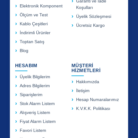
Garanti ve İade
Elektronik Komponent
Koşulları
Ölçüm ve Test
Üyelik Sözleşmesi
Kablo Çeşitleri
Ücretsiz Kargo
İndirimli Ürünler
Toptan Satış
Blog
HESABIM
MÜŞTERİ
HİZMETLERİ
Üyelik Bilgilerim
Hakkımızda
Adres Bilgilerim
İletişim
Siparişlerim
Hesap Numaralarımız
Stok Alarm Listem
K.V.K.K. Politikası
Alışveriş Listem
Fiyat Alarm Listem
Favori Listem