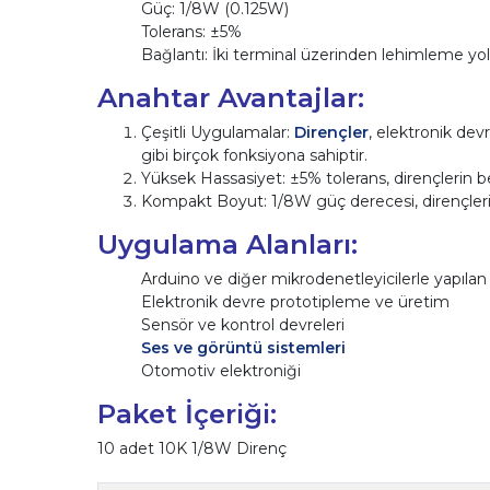
Güç: 1/8W (0.125W)
Tolerans: ±5%
Bağlantı: İki terminal üzerinden lehimleme yol
Anahtar Avantajlar:
Çeşitli Uygulamalar:
Dirençler
, elektronik dev
gibi birçok fonksiyona sahiptir.
Yüksek Hassasiyet: ±5% tolerans, dirençlerin bel
Kompakt Boyut: 1/8W güç derecesi, dirençleri
Uygulama Alanları:
Arduino ve diğer mikrodenetleyicilerle yapılan 
Elektronik devre prototipleme ve üretim
Sensör ve kontrol devreleri
Ses ve görüntü sistemleri
Otomotiv elektroniği
Paket İçeriği:
10 adet 10K 1/8W Direnç