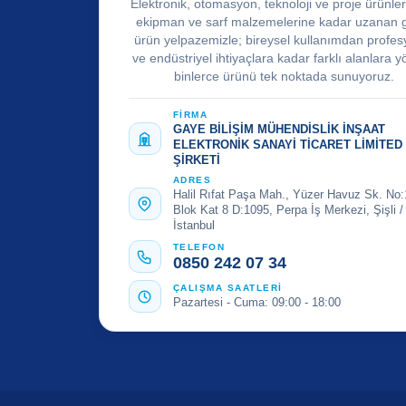
Elektronik, otomasyon, teknoloji ve proje ürünle
ekipman ve sarf malzemelerine kadar uzanan 
ürün yelpazemizle; bireysel kullanımdan profes
ve endüstriyel ihtiyaçlara kadar farklı alanlara y
binlerce ürünü tek noktada sunuyoruz.
FİRMA
GAYE BİLİŞİM MÜHENDİSLİK İNŞAAT
ELEKTRONİK SANAYİ TİCARET LİMİTED
ŞİRKETİ
ADRES
Halil Rıfat Paşa Mah., Yüzer Havuz Sk. No:
Blok Kat 8 D:1095, Perpa İş Merkezi, Şişli /
İstanbul
TELEFON
0850 242 07 34
ÇALIŞMA SAATLERİ
Pazartesi - Cuma: 09:00 - 18:00