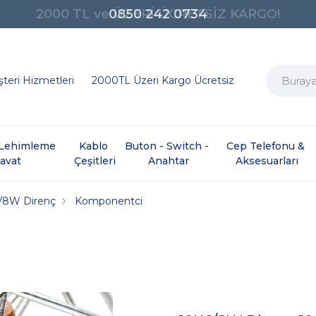
0850 242 0734
teri Hizmetleri
2000TL Üzeri Kargo Ücretsiz
e Lehimleme 
Kablo 
Buton - Switch - 
Cep Telefonu & 
davat
Çeşitleri
Anahtar
Aksesuarları
1/8W Direnç
Komponentci