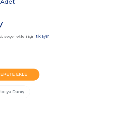
 Adet
V
it seçenekleri için
tıklayın.
SEPETE EKLE
tıcıya Danış