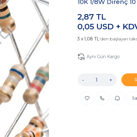
10K 1/8W Direnç 10
2,87 TL
0,05 USD + KD
1,08 TL
'den başlayan taks
Aynı Gün Kargo
-
+
Sa