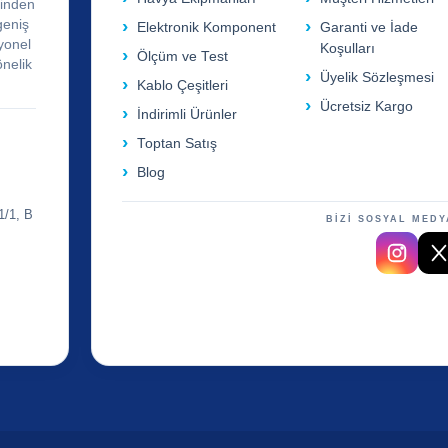
rinden
geniş
Elektronik Komponent
Garanti ve İade
yonel
Koşulları
Ölçüm ve Test
önelik
Üyelik Sözleşmesi
Kablo Çeşitleri
Ücretsiz Kargo
İndirimli Ürünler
Toptan Satış
Blog
1/1, B
BİZİ SOSYAL MEDY