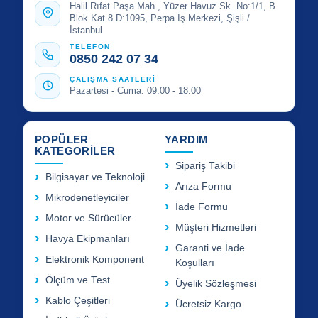
Halil Rıfat Paşa Mah., Yüzer Havuz Sk. No:1/1, B
Blok Kat 8 D:1095, Perpa İş Merkezi, Şişli /
İstanbul
TELEFON
0850 242 07 34
ÇALIŞMA SAATLERİ
Pazartesi - Cuma: 09:00 - 18:00
POPÜLER
YARDIM
KATEGORİLER
Sipariş Takibi
Bilgisayar ve Teknoloji
Arıza Formu
Mikrodenetleyiciler
İade Formu
Motor ve Sürücüler
Müşteri Hizmetleri
Havya Ekipmanları
Garanti ve İade
Elektronik Komponent
Koşulları
Ölçüm ve Test
Üyelik Sözleşmesi
Kablo Çeşitleri
Ücretsiz Kargo