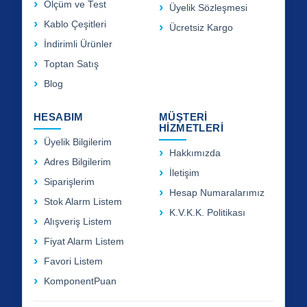
Ölçüm ve Test
Üyelik Sözleşmesi
Kablo Çeşitleri
Ücretsiz Kargo
İndirimli Ürünler
Toptan Satış
Blog
HESABIM
MÜŞTERİ
HİZMETLERİ
Üyelik Bilgilerim
Hakkımızda
Adres Bilgilerim
İletişim
Siparişlerim
Hesap Numaralarımız
Stok Alarm Listem
K.V.K.K. Politikası
Alışveriş Listem
Fiyat Alarm Listem
Favori Listem
KomponentPuan