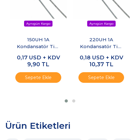
150UH 1A
220UH 1A
Kondansatör Tipi
Kondansatör Tipi
Bobin
Bobin
0,17
USD + KDV
0,18
USD + KDV
9,90
TL
10,37
TL
Sepete Ekle
Sepete Ekle
Ürün Etiketleri