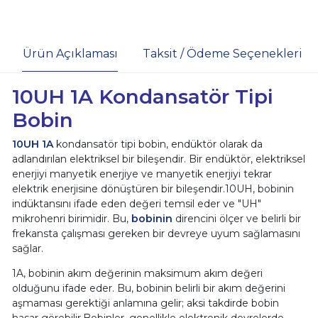
Ürün Açıklaması
Taksit / Ödeme Seçenekleri
10UH 1A Kondansatör Tipi
Bobin
10UH 1A
kondansatör tipi bobin, endüktör olarak da
adlandırılan elektriksel bir bileşendir. Bir endüktör, elektriksel
enerjiyi manyetik enerjiye ve manyetik enerjiyi tekrar
elektrik enerjisine dönüştüren bir bileşendir.10UH, bobinin
indüktansını ifade eden değeri temsil eder ve "UH"
mikrohenri birimidir. Bu,
bobinin
direncini ölçer ve belirli bir
frekansta çalışması gereken bir devreye uyum sağlamasını
sağlar.
1A, bobinin akım değerinin maksimum akım değeri
olduğunu ifade eder. Bu, bobinin belirli bir akım değerini
aşmaması gerektiği anlamına gelir; aksi takdirde bobin
hasar görebilir.Bobinler, genellikle elektronik devrelerde