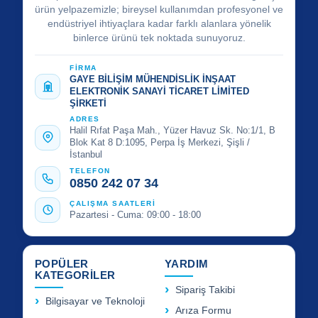
ürün yelpazemizle; bireysel kullanımdan profesyonel ve
endüstriyel ihtiyaçlara kadar farklı alanlara yönelik
binlerce ürünü tek noktada sunuyoruz.
FİRMA
GAYE BİLİŞİM MÜHENDİSLİK İNŞAAT
ELEKTRONİK SANAYİ TİCARET LİMİTED
ŞİRKETİ
ADRES
Halil Rıfat Paşa Mah., Yüzer Havuz Sk. No:1/1, B
Blok Kat 8 D:1095, Perpa İş Merkezi, Şişli /
İstanbul
TELEFON
0850 242 07 34
ÇALIŞMA SAATLERİ
Pazartesi - Cuma: 09:00 - 18:00
POPÜLER
YARDIM
KATEGORİLER
Sipariş Takibi
Bilgisayar ve Teknoloji
Arıza Formu