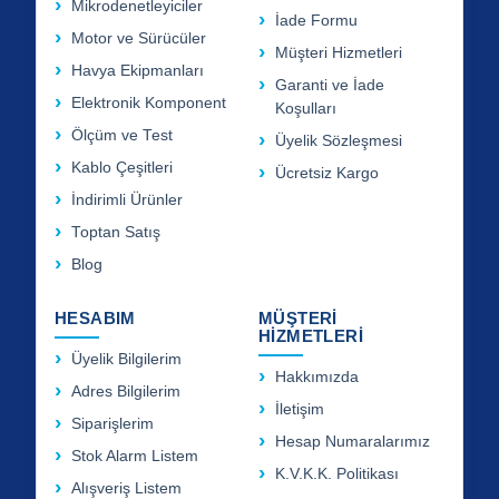
Mikrodenetleyiciler
İade Formu
Motor ve Sürücüler
Müşteri Hizmetleri
Havya Ekipmanları
Garanti ve İade
Elektronik Komponent
Koşulları
Ölçüm ve Test
Üyelik Sözleşmesi
Kablo Çeşitleri
Ücretsiz Kargo
İndirimli Ürünler
Toptan Satış
Blog
HESABIM
MÜŞTERİ
HİZMETLERİ
Üyelik Bilgilerim
Hakkımızda
Adres Bilgilerim
İletişim
Siparişlerim
Hesap Numaralarımız
Stok Alarm Listem
K.V.K.K. Politikası
Alışveriş Listem