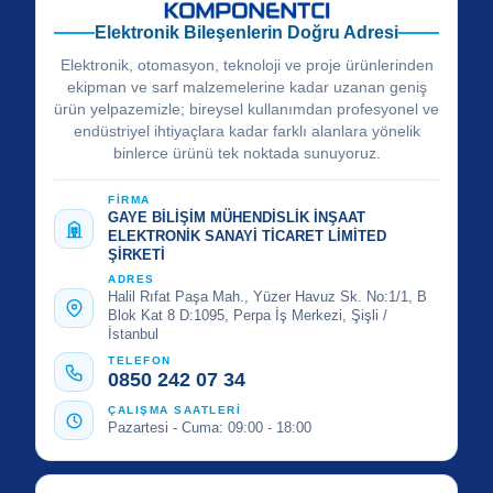
Elektronik Bileşenlerin Doğru Adresi
Elektronik, otomasyon, teknoloji ve proje ürünlerinden
ekipman ve sarf malzemelerine kadar uzanan geniş
ürün yelpazemizle; bireysel kullanımdan profesyonel ve
endüstriyel ihtiyaçlara kadar farklı alanlara yönelik
binlerce ürünü tek noktada sunuyoruz.
FİRMA
GAYE BİLİŞİM MÜHENDİSLİK İNŞAAT
ELEKTRONİK SANAYİ TİCARET LİMİTED
ŞİRKETİ
ADRES
Halil Rıfat Paşa Mah., Yüzer Havuz Sk. No:1/1, B
Blok Kat 8 D:1095, Perpa İş Merkezi, Şişli /
İstanbul
TELEFON
0850 242 07 34
ÇALIŞMA SAATLERİ
Pazartesi - Cuma: 09:00 - 18:00