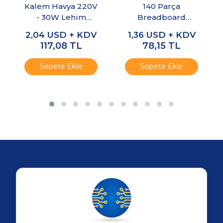
Kalem Havya 220V
140 Parça
- 30W Lehim
Breadboard
Kalemi Havya
Jumper Kablo Seti
2,04
USD + KDV
1,36
USD + KDV
Makinası
- Kutulu
117,08
TL
78,15
TL
Sepete Ekle
Sepete Ekle