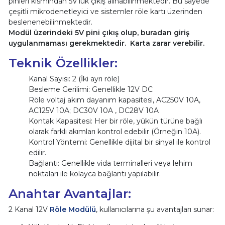
pinleri kısmından 5V'luk çıkış alınabilinmektedir. Bu sayede
çeşitli mikrodenetleyici ve sistemler röle kartı üzerinden
beslenenebilinmektedir.
Modül üzerindeki 5V pini çıkış olup, buradan giriş
uygulanmaması gerekmektedir. Karta zarar verebilir.
Teknik Özellikler:
Kanal Sayısı: 2 (İki ayrı röle)
Besleme Gerilimi: Genellikle 12V DC
Röle voltaj akım dayanım kapasitesi, AC250V 10A,
AC125V 10A; DC30V 10A , DC28V 10A
Kontak Kapasitesi: Her bir röle, yükün türüne bağlı
olarak farklı akımları kontrol edebilir (Örneğin 10A).
Kontrol Yöntemi: Genellikle dijital bir sinyal ile kontrol
edilir.
Bağlantı: Genellikle vida terminalleri veya lehim
noktaları ile kolayca bağlantı yapılabilir.
Anahtar Avantajlar:
2 Kanal 12V
Röle Modülü
, kullanıcılarına şu avantajları sunar: