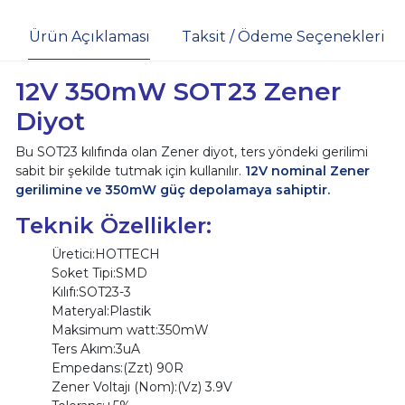
Ürün Açıklaması
Taksit / Ödeme Seçenekleri
12V 350mW SOT23 Zener
Diyot
Bu SOT23 kılıfında olan Zener diyot, ters yöndeki gerilimi
sabit bir şekilde tutmak için kullanılır.
12V nominal Zener
gerilimine ve 350mW güç depolamaya sahiptir.
Teknik Özellikler:
Üretici:HOTTECH
Soket Tipi:SMD
Kılıfı:SOT23-3
Materyal:Plastik
Maksimum watt:350mW
Ters Akım:3uA
Empedans:(Zzt) 90R
Zener Voltajı (Nom):(Vz) 3.9V