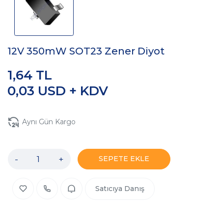
12V 350mW SOT23 Zener Diyot
1,64 TL
0,03 USD + KDV
Aynı Gün Kargo
-
+
SEPETE EKLE
Satıcıya Danış