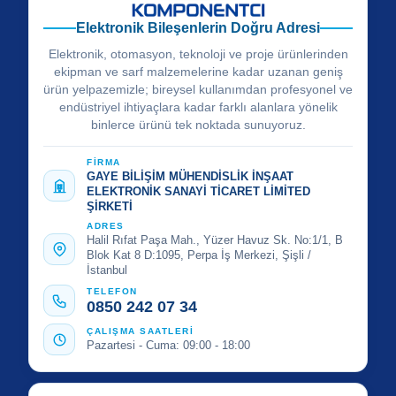
Elektronik Bileşenlerin Doğru Adresi
Elektronik, otomasyon, teknoloji ve proje ürünlerinden
ekipman ve sarf malzemelerine kadar uzanan geniş
ürün yelpazemizle; bireysel kullanımdan profesyonel ve
endüstriyel ihtiyaçlara kadar farklı alanlara yönelik
binlerce ürünü tek noktada sunuyoruz.
FİRMA
GAYE BİLİŞİM MÜHENDİSLİK İNŞAAT
ELEKTRONİK SANAYİ TİCARET LİMİTED
ŞİRKETİ
ADRES
Halil Rıfat Paşa Mah., Yüzer Havuz Sk. No:1/1, B
Blok Kat 8 D:1095, Perpa İş Merkezi, Şişli /
İstanbul
TELEFON
0850 242 07 34
ÇALIŞMA SAATLERİ
Pazartesi - Cuma: 09:00 - 18:00