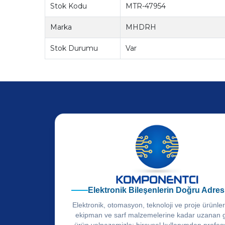
Stok Kodu
MTR-47954
Marka
MHDRH
Stok Durumu
Var
Elektronik Bileşenlerin Doğru Adres
Elektronik, otomasyon, teknoloji ve proje ürünle
ekipman ve sarf malzemelerine kadar uzanan 