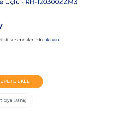
ce Uçlu - RH-120300ZZM3
V
aksit seçenekleri için
tıklayın.
SEPETE EKLE
tıcıya Danış