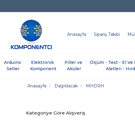
Anasayfa
Sipariş Takibi
Müş
Arduino 
Elektronik 
Piller ve 
Ölçüm - Test - El V
Setler
Komponent
Aküler
Aletleri - Hır
Anasayfa
Dağıtılacak
MHDRH
Kategoriye Göre Alışveriş