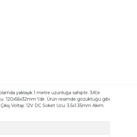
mda yaklaşık 1 metre uzunluğa sahiptir. 3A\'e
boyutu 120x56x32mm \'dir. Ürün resimde gözüktüğü gibi
 Çıkış Voltajı: 12V DC Soket Ucu: 3.5x1.35mm Akım: