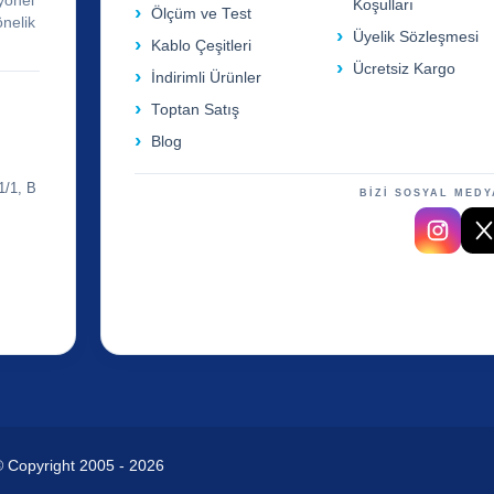
yonel
Koşulları
Ölçüm ve Test
önelik
Üyelik Sözleşmesi
Kablo Çeşitleri
Ücretsiz Kargo
İndirimli Ürünler
Toptan Satış
Blog
1/1, B
BİZİ SOSYAL MEDY
© Copyright 2005 - 2026