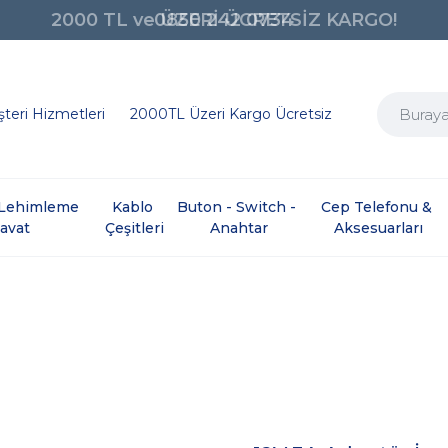
2000 TL ve ÜZERİ ÜCRETSİZ KARGO!
0850 242 0734
teri Hizmetleri
2000TL Üzeri Kargo Ücretsiz
e Lehimleme 
Kablo 
Buton - Switch - 
Cep Telefonu & 
davat
Çeşitleri
Anahtar
Aksesuarları