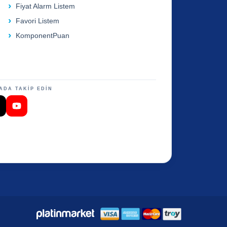
Fiyat Alarm Listem
Favori Listem
KomponentPuan
ADA TAKİP EDİN