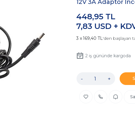
12V 3A Adaptör İn
448,95 TL
7,83 USD + KD
169,40 TL
'den başlayan t
2
iş gününde kargoda
-
+
Sa