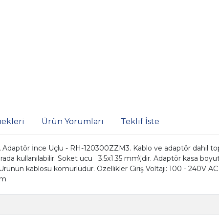
ekleri
Ürün Yorumları
Teklif İste
daptör İnce Uçlu - RH-120300ZZM3. Kablo ve adaptör dahil topla
r arada kullanılabilir. Soket ucu 3.5x1.35 mm\'dir. Adaptör kasa 
Ürünün kablosu kömürlüdür. Özellikler Giriş Voltajı: 100 - 240V AC
mm