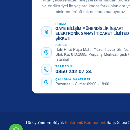
ürün yelpazemizle; bireysel kullanımdan profes
ve endüstriyel ihtiyaçlara kadar farklı alanlara y
binlerce ürünü tek noktada sunuyoruz.
FİRMA
GAYE BİLİŞİM MÜHENDİSLİK İNŞAAT
ELEKTRONİK SANAYİ TİCARET LİMİTED
ŞİRKETİ
ADRES
Halil Rıfat Paşa Mah., Yüzer Havuz Sk. No:
Blok Kat 8 D:1095, Perpa İş Merkezi, Şişli /
İstanbul
TELEFON
0850 242 07 34
ÇALIŞMA SAATLERİ
Pazartesi - Cuma: 09:00 - 18:00
Türkiye'nin En Büyük
Elektronik Komponent
Satış Sitesi 