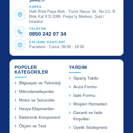
ŞİRKETİ
ADRES
Halil Rıfat Paşa Mah., Yüzer Havuz Sk. No:1/1, B
Blok Kat 8 D:1095, Perpa İş Merkezi, Şişli /
İstanbul
TELEFON
0850 242 07 34
ÇALIŞMA SAATLERİ
Pazartesi - Cuma: 09:00 - 18:00
POPÜLER
YARDIM
KATEGORİLER
Sipariş Takibi
Bilgisayar ve Teknoloji
Arıza Formu
Mikrodenetleyiciler
İade Formu
Motor ve Sürücüler
Müşteri Hizmetleri
Havya Ekipmanları
Garanti ve İade
Elektronik Komponent
Koşulları
Ölçüm ve Test
Üyelik Sözleşmesi