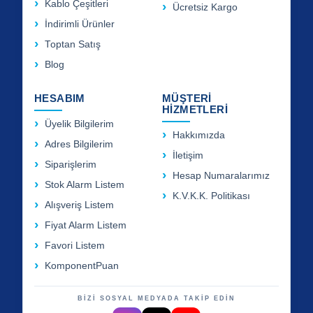
Kablo Çeşitleri
Ücretsiz Kargo
İndirimli Ürünler
Toptan Satış
Blog
HESABIM
MÜŞTERİ
HİZMETLERİ
Üyelik Bilgilerim
Hakkımızda
Adres Bilgilerim
İletişim
Siparişlerim
Hesap Numaralarımız
Stok Alarm Listem
K.V.K.K. Politikası
Alışveriş Listem
Fiyat Alarm Listem
Favori Listem
KomponentPuan
BİZİ SOSYAL MEDYADA TAKİP EDİN