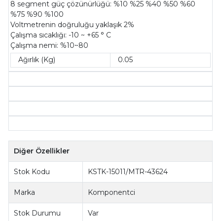
8 segment güç çözünürlüğü: %10 %25 %40 %50 %60
%75 %90 %100
Voltmetrenin doğruluğu yaklaşık 2%
Çalışma sıcaklığı: -10 ~ +65 ° C
Çalışma nemi: %10~80
Ağırlık (Kg)
0.05
Diğer Özellikler
Stok Kodu
KSTK-15011/MTR-43624
Marka
Komponentci
Stok Durumu
Var