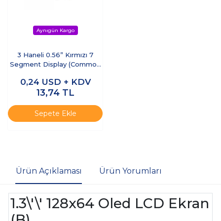
3 Haneli 0.56” Kırmızı 7
Segment Display (Common
Anode)
0,24
USD + KDV
13,74
TL
Sepete Ekle
Ürün Açıklaması
Ürün Yorumları
1.3\'\' 128x64 Oled LCD Ekran
(B)