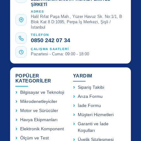
ŞİRKETİ
ADRES
Halil Rıfat Paşa Mah., Yüzer Havuz Sk. No:1/1, B
Blok Kat 8 D:1095, Perpa İş Merkezi, Şişli /
İstanbul
TELEFON
0850 242 07 34
ÇALIŞMA SAATLERİ
Pazartesi - Cuma: 09:00 - 18:00
POPÜLER
YARDIM
KATEGORİLER
Sipariş Takibi
Bilgisayar ve Teknoloji
Arıza Formu
Mikrodenetleyiciler
İade Formu
Motor ve Sürücüler
Müşteri Hizmetleri
Havya Ekipmanları
Garanti ve İade
Elektronik Komponent
Koşulları
Ölçüm ve Test
Üyelik Sözleşmesi