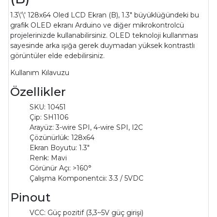
1.3\'\' 128x64 Oled LCD Ekran (B),
1.3" büyüklüğündeki bu
grafik OLED ekranı Arduino ve diğer mikrokontrolcü
projelerinizde kullanabilirsiniz.
OLED teknoloji kullanması
sayesinde arka ışığa gerek duymadan yüksek kontrastlı
görüntüler elde edebilirsiniz.
Kullanım Kılavuzu
Özellikler
SKU:
10451
Çip: SH1106
Arayüz: 3-wire SPI, 4-wire SPI, I2C
Çözünürlük: 128x64
Ekran Boyutu: 1.3"
Renk: Mavi
Görünür Açı: >160°
Çalışma Komponentciı: 3.3 / 5VDC
Pinout
VCC: Güç pozitif (3,3~5V güç girişi)