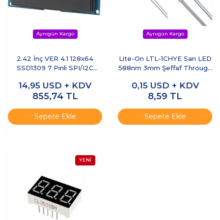
2.42 İnç VER 4.1 128x64
Lite-On LTL-1CHYE Sarı LED
SSD1309 7 Pinli SPI/I2C
588nm 3mm Şeffaf Through
OLED LCD Ekran Modülü
Hole (THT)
14,95
USD + KDV
0,15
USD + KDV
855,74
TL
8,59
TL
Sepete Ekle
Sepete Ekle