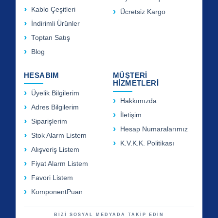
Kablo Çeşitleri
Ücretsiz Kargo
İndirimli Ürünler
Toptan Satış
Blog
HESABIM
MÜŞTERİ
HİZMETLERİ
Üyelik Bilgilerim
Hakkımızda
Adres Bilgilerim
İletişim
Siparişlerim
Hesap Numaralarımız
Stok Alarm Listem
K.V.K.K. Politikası
Alışveriş Listem
Fiyat Alarm Listem
Favori Listem
KomponentPuan
BİZİ SOSYAL MEDYADA TAKİP EDİN