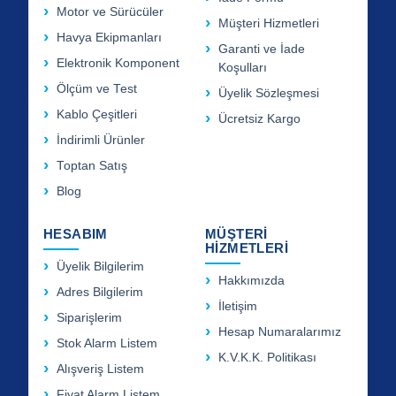
Motor ve Sürücüler
Müşteri Hizmetleri
Havya Ekipmanları
Garanti ve İade
Elektronik Komponent
Koşulları
Ölçüm ve Test
Üyelik Sözleşmesi
Kablo Çeşitleri
Ücretsiz Kargo
İndirimli Ürünler
Toptan Satış
Blog
HESABIM
MÜŞTERİ
HİZMETLERİ
Üyelik Bilgilerim
Hakkımızda
Adres Bilgilerim
İletişim
Siparişlerim
Hesap Numaralarımız
Stok Alarm Listem
K.V.K.K. Politikası
Alışveriş Listem
Fiyat Alarm Listem