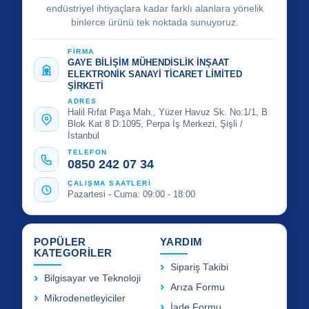
endüstriyel ihtiyaçlara kadar farklı alanlara yönelik
binlerce ürünü tek noktada sunuyoruz.
FİRMA
GAYE BİLİŞİM MÜHENDİSLİK İNŞAAT
ELEKTRONİK SANAYİ TİCARET LİMİTED
ŞİRKETİ
ADRES
Halil Rıfat Paşa Mah., Yüzer Havuz Sk. No:1/1, B
Blok Kat 8 D:1095, Perpa İş Merkezi, Şişli /
İstanbul
TELEFON
0850 242 07 34
ÇALIŞMA SAATLERİ
Pazartesi - Cuma: 09:00 - 18:00
POPÜLER
YARDIM
KATEGORİLER
Sipariş Takibi
Bilgisayar ve Teknoloji
Arıza Formu
Mikrodenetleyiciler
İade Formu