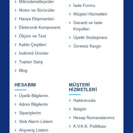
Mikrodenetleyiciler
İade Formu
Motor ve Sürücüler
Müşteri Hizmetleri
Havya Ekipmanları
Garanti ve İade
Elektronik Komponent
Koşulları
Ölçüm ve Test
Üyelik Sözleşmesi
Kablo Çeşitleri
Ücretsiz Kargo
İndirimli Ürünler
Toptan Satış
Blog
HESABIM
MÜŞTERİ
HİZMETLERİ
Üyelik Bilgilerim
Hakkımızda
Adres Bilgilerim
İletişim
Siparişlerim
Hesap Numaralarımız
Stok Alarm Listem
K.V.K.K. Politikası
Alışveriş Listem