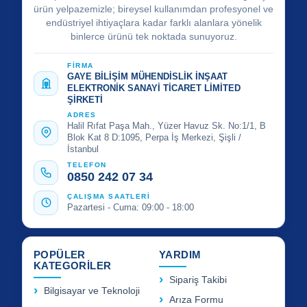
ürün yelpazemizle; bireysel kullanımdan profesyonel ve
endüstriyel ihtiyaçlara kadar farklı alanlara yönelik
binlerce ürünü tek noktada sunuyoruz.
FİRMA
GAYE BİLİŞİM MÜHENDİSLİK İNŞAAT
ELEKTRONİK SANAYİ TİCARET LİMİTED
ŞİRKETİ
ADRES
Halil Rıfat Paşa Mah., Yüzer Havuz Sk. No:1/1, B
Blok Kat 8 D:1095, Perpa İş Merkezi, Şişli /
İstanbul
TELEFON
0850 242 07 34
ÇALIŞMA SAATLERİ
Pazartesi - Cuma: 09:00 - 18:00
POPÜLER
YARDIM
KATEGORİLER
Sipariş Takibi
Bilgisayar ve Teknoloji
Arıza Formu