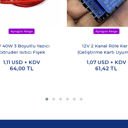
V 40W 3 Boyutlu Yazıcı
12V 2 Kanal Röle Kar
Extruder Isıtıcı Fişek
(Geliştirme Kartı Uyu
1,11
USD + KDV
1,07
USD + KDV
64,00
TL
61,42
TL