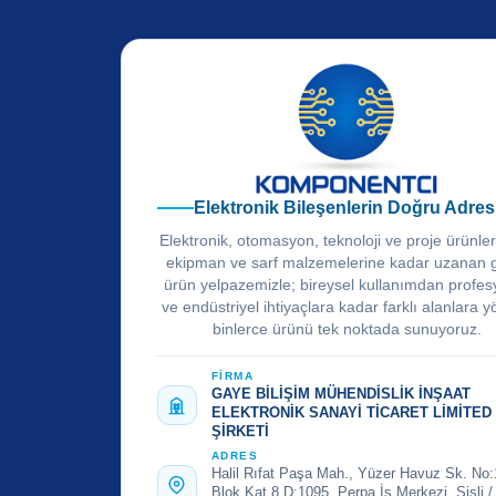
Elektronik Bileşenlerin Doğru Adres
Elektronik, otomasyon, teknoloji ve proje ürünle
ekipman ve sarf malzemelerine kadar uzanan 
ürün yelpazemizle; bireysel kullanımdan profes
ve endüstriyel ihtiyaçlara kadar farklı alanlara y
binlerce ürünü tek noktada sunuyoruz.
FİRMA
GAYE BİLİŞİM MÜHENDİSLİK İNŞAAT
ELEKTRONİK SANAYİ TİCARET LİMİTED
ŞİRKETİ
ADRES
Halil Rıfat Paşa Mah., Yüzer Havuz Sk. No:
Blok Kat 8 D:1095, Perpa İş Merkezi, Şişli /