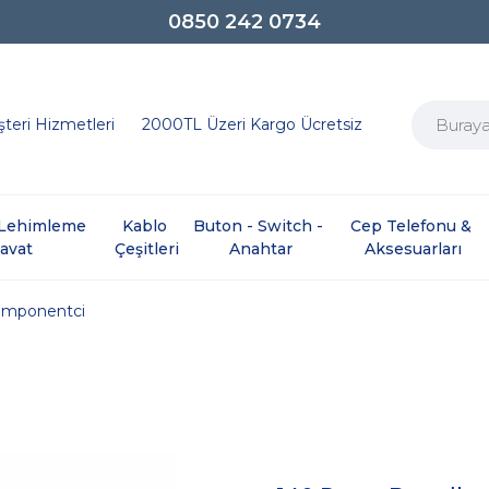
0850 242 0734
teri Hizmetleri
2000TL Üzeri Kargo Ücretsiz
e Lehimleme 
Kablo 
Buton - Switch - 
Cep Telefonu & 
davat
Çeşitleri
Anahtar
Aksesuarları
mponentci