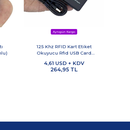
tı
125 Khz RFID Kart Etiket
120W
mlu)
Okuyucu Rfid USB Card
Reader
4,61
USD + KDV
264,95
TL