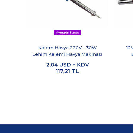
Kalem Havya 220V - 30W
12
Lehim Kalemi Havya Makinası
2,04
USD + KDV
117,21
TL