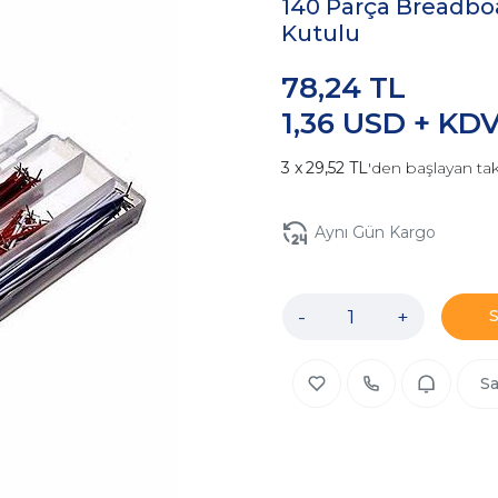
140 Parça Breadboa
Kutulu
78,24 TL
1,36 USD + KD
29,52 TL
'den başlayan tak
Aynı Gün Kargo
-
+
Sa