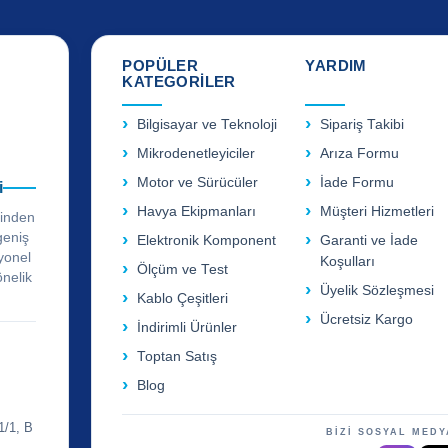
POPÜLER
YARDIM
KATEGORİLER
Bilgisayar ve Teknoloji
Sipariş Takibi
Mikrodenetleyiciler
Arıza Formu
Motor ve Sürücüler
İade Formu
i
Havya Ekipmanları
Müşteri Hizmetleri
rinden
geniş
Elektronik Komponent
Garanti ve İade
yonel
Koşulları
Ölçüm ve Test
önelik
Üyelik Sözleşmesi
Kablo Çeşitleri
Ücretsiz Kargo
İndirimli Ürünler
Toptan Satış
Blog
1/1, B
BİZİ SOSYAL MEDY