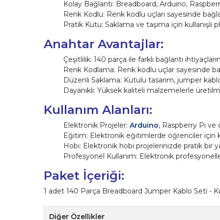
Kolay Bağlantı: Breadboard, Arduino, Raspberr
Renk Kodlu: Renk kodlu uçları sayesinde bağlantı
Pratik Kutu: Saklama ve taşıma için kullanışlı pl
Anahtar Avantajlar:
Çeşitlilik: 140 parça ile farklı bağlantı ihtiyaçların
Renk Kodlama: Renk kodlu uçlar sayesinde bağl
Düzenli Saklama: Kutulu tasarım, jumper kablol
Dayanıklı: Yüksek kaliteli malzemelerle üretilmiş
Kullanım Alanları:
Elektronik Projeler:
Arduino
, Raspberry Pi ve d
Eğitim: Elektronik eğitimlerde öğrenciler için ku
Hobi: Elektronik hobi projelerinizde pratik bir y
Profesyonel Kullanım: Elektronik profesyonelleri
Paket İçeriği:
1 adet 140 Parça Breadboard Jumper Kablo Seti - K
Diğer Özellikler