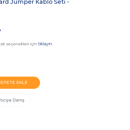
rd Jumper Kablo Seti -
V
sit seçenekleri için
tıklayın.
SEPETE EKLE
tıcıya Danış