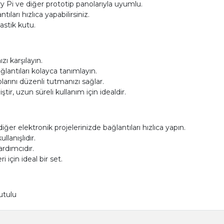
y Pi ve diğer prototip panolarıyla uyumlu.
ları hızlıca yapabilirsiniz.
astik kutu.
ızı karşılayın.
antıları kolayca tanımlayın.
arını düzenli tutmanızı sağlar.
tir, uzun süreli kullanım için idealdir.
iğer elektronik projelerinizde bağlantıları hızlıca yapın.
llanışlıdır.
ardımcıdır.
 için ideal bir set.
utulu