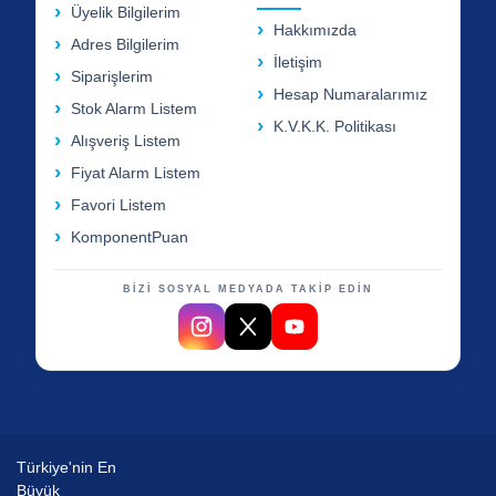
Üyelik Bilgilerim
Hakkımızda
Adres Bilgilerim
İletişim
Siparişlerim
Hesap Numaralarımız
Stok Alarm Listem
K.V.K.K. Politikası
Alışveriş Listem
Fiyat Alarm Listem
Favori Listem
KomponentPuan
BİZİ SOSYAL MEDYADA TAKİP EDİN
Türkiye'nin En
Büyük