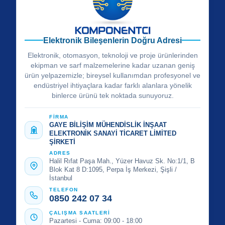
Elektronik Bileşenlerin Doğru Adresi
Elektronik, otomasyon, teknoloji ve proje ürünlerinden
ekipman ve sarf malzemelerine kadar uzanan geniş
ürün yelpazemizle; bireysel kullanımdan profesyonel ve
endüstriyel ihtiyaçlara kadar farklı alanlara yönelik
binlerce ürünü tek noktada sunuyoruz.
FİRMA
GAYE BİLİŞİM MÜHENDİSLİK İNŞAAT
ELEKTRONİK SANAYİ TİCARET LİMİTED
ŞİRKETİ
ADRES
Halil Rıfat Paşa Mah., Yüzer Havuz Sk. No:1/1, B
Blok Kat 8 D:1095, Perpa İş Merkezi, Şişli /
İstanbul
TELEFON
0850 242 07 34
ÇALIŞMA SAATLERİ
Pazartesi - Cuma: 09:00 - 18:00