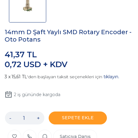
14mm D Şaft Yaylı SMD Rotary Encoder -
Oto Potans
41,37 TL
0,72 USD + KDV
15,61 TL
'den başlayan taksit seçenekleri için
tıklayın.
2
iş gününde kargoda
-
+
SEPETE EKLE
Satıcıya Danış