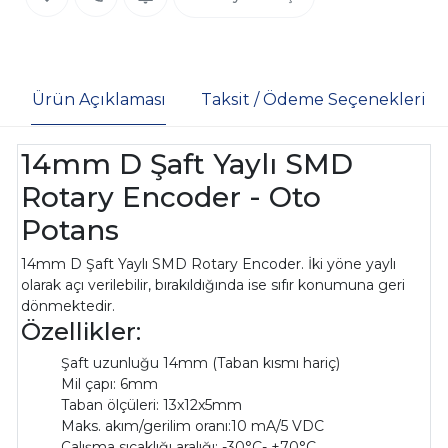
Ürün Açıklaması
Taksit / Ödeme Seçenekleri
14mm D Şaft Yaylı SMD
Rotary Encoder - Oto
Potans
14mm D Şaft Yaylı SMD Rotary Encoder. İki yöne yaylı
olarak açı verilebilir, bırakıldığında ise sıfır konumuna geri
dönmektedir.
Özellikler:
Şaft uzunluğu 14mm (Taban kısmı hariç)
Mil çapı: 6mm
Taban ölçüleri: 13x12x5mm
Maks. akım/gerilim oranı:10 mA/5 VDC
Çalışma sıcaklığı aralığı: -30°C- +70°C