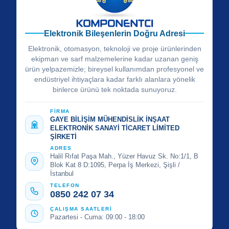
Elektronik Bileşenlerin Doğru Adresi
Elektronik, otomasyon, teknoloji ve proje ürünlerinden
ekipman ve sarf malzemelerine kadar uzanan geniş
ürün yelpazemizle; bireysel kullanımdan profesyonel ve
endüstriyel ihtiyaçlara kadar farklı alanlara yönelik
binlerce ürünü tek noktada sunuyoruz.
FİRMA
GAYE BİLİŞİM MÜHENDİSLİK İNŞAAT
ELEKTRONİK SANAYİ TİCARET LİMİTED
ŞİRKETİ
ADRES
Halil Rıfat Paşa Mah., Yüzer Havuz Sk. No:1/1, B
Blok Kat 8 D:1095, Perpa İş Merkezi, Şişli /
İstanbul
TELEFON
0850 242 07 34
ÇALIŞMA SAATLERİ
Pazartesi - Cuma: 09:00 - 18:00