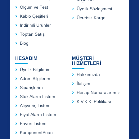
Ölçüm ve Test
Üyelik Sözleşmesi
Kablo Çeşitleri
Ücretsiz Kargo
İndirimli Ürünler
Toptan Satış
Blog
HESABIM
MÜŞTERİ
HİZMETLERİ
Üyelik Bilgilerim
Hakkımızda
Adres Bilgilerim
İletişim
Siparişlerim
Hesap Numaralarımız
Stok Alarm Listem
K.V.K.K. Politikası
Alışveriş Listem
Fiyat Alarm Listem
Favori Listem
KomponentPuan