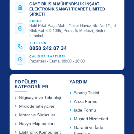
GAYE BİLİŞİM MÜHENDİSLİK İNŞAAT
ELEKTRONİK SANAYİ TİCARET LİMİTED
ŞİRKETİ
ADRES
Halil Rıfat Paşa Mah., Yüzer Havuz Sk. No:1/1, B
Blok Kat 8 D:1095, Perpa İş Merkezi, Şişli /
İstanbul
TELEFON
0850 242 07 34
ÇALIŞMA SAATLERİ
Pazartesi - Cuma: 09:00 - 18:00
POPÜLER
YARDIM
KATEGORİLER
Sipariş Takibi
Bilgisayar ve Teknoloji
Arıza Formu
Mikrodenetleyiciler
İade Formu
Motor ve Sürücüler
Müşteri Hizmetleri
Havya Ekipmanları
Garanti ve İade
Elektronik Komponent
Koşulları