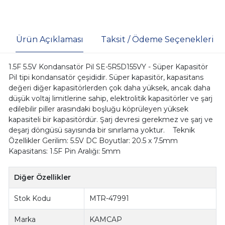
Ürün Açıklaması
Taksit / Ödeme Seçenekleri
1.5F 5.5V Kondansatör Pil SE-5R5D155VY - Süper Kapasitör
Pil tipi kondansatör çeşididir. Süper kapasitör, kapasitans
değeri diğer kapasitörlerden çok daha yüksek, ancak daha
düşük voltaj limitlerine sahip, elektrolitik kapasitörler ve şarj
edilebilir piller arasındaki boşluğu köprüleyen yüksek
kapasiteli bir kapasitördür. Şarj devresi gerekmez ve şarj ve
deşarj döngüsü sayısında bir sınırlama yoktur. Teknik
Özellikler Gerilim: 5.5V DC Boyutlar: 20.5 x 7.5mm
Kapasitans: 1.5F Pin Aralığı: 5mm
Diğer Özellikler
Stok Kodu
MTR-47991
Marka
KAMCAP