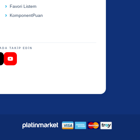
Favori Listem
KomponentPuan
ADA TAKİP EDİN