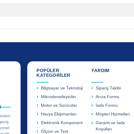
POPÜLER
YARDIM
KATEGORİLER
Bilgisayar ve Teknoloji
Sipariş Takibi
Mikrodenetleyiciler
Arıza Formu
Motor ve Sürücüler
İade Formu
i
Havya Ekipmanları
Müşteri Hizmetleri
rinden
geniş
Elektronik Komponent
Garanti ve İade
yonel
Koşulları
Ölçüm ve Test
önelik