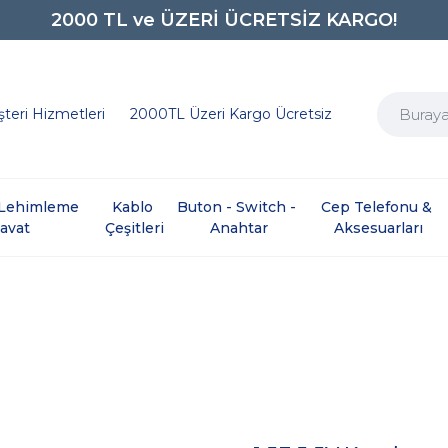
2000 TL ve ÜZERİ ÜCRETSİZ KARGO!
0850 242 0734
teri Hizmetleri
2000TL Üzeri Kargo Ücretsiz
e Lehimleme 
Kablo 
Buton - Switch - 
Cep Telefonu & 
davat
Çeşitleri
Anahtar
Aksesuarları