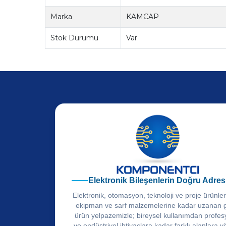
Marka
KAMCAP
Stok Durumu
Var
Elektronik Bileşenlerin Doğru Adres
Elektronik, otomasyon, teknoloji ve proje ürünle
ekipman ve sarf malzemelerine kadar uzanan 
ürün yelpazemizle; bireysel kullanımdan profes
ve endüstriyel ihtiyaçlara kadar farklı alanlara y