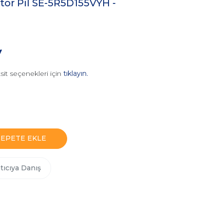
tör Pil SE-5R5D155VYH -
V
sit seçenekleri için
tıklayın.
SEPETE EKLE
tıcıya Danış