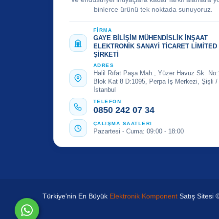
binlerce ürünü tek noktada sunuyoruz.
FİRMA
GAYE BİLİŞİM MÜHENDİSLİK İNŞAAT
ELEKTRONİK SANAYİ TİCARET LİMİTED
ŞİRKETİ
ADRES
Halil Rıfat Paşa Mah., Yüzer Havuz Sk. No:
Blok Kat 8 D:1095, Perpa İş Merkezi, Şişli /
İstanbul
TELEFON
0850 242 07 34
ÇALIŞMA SAATLERİ
Pazartesi - Cuma: 09:00 - 18:00
Türkiye'nin En Büyük
Elektronik Komponent
Satış Sitesi 