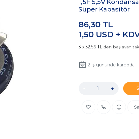
1,5F 5,5V Kondansa
Süper Kapasitör
86,30 TL
1,50 USD + KD
32,56 TL
'den başlayan tak
2
iş gününde kargoda
-
+
Sa