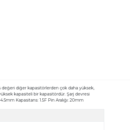
s değeri diğer kapasitörlerden çok daha yüksek,
yüksek kapasiteli bir kapasitördür. Şarj devresi
x 4.5mm Kapasitans: 1.5F Pin Aralığı: 20mm