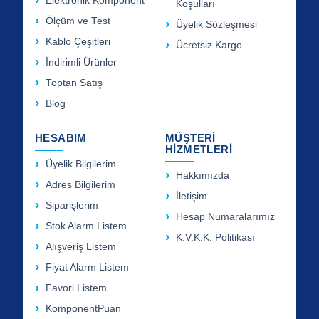
Elektronik Komponent
Koşulları
Ölçüm ve Test
Üyelik Sözleşmesi
Kablo Çeşitleri
Ücretsiz Kargo
İndirimli Ürünler
Toptan Satış
Blog
HESABIM
MÜŞTERİ
HİZMETLERİ
Üyelik Bilgilerim
Hakkımızda
Adres Bilgilerim
İletişim
Siparişlerim
Hesap Numaralarımız
Stok Alarm Listem
K.V.K.K. Politikası
Alışveriş Listem
Fiyat Alarm Listem
Favori Listem
KomponentPuan