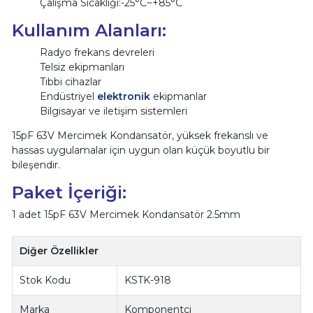
Çalışma Sıcaklığı:-25°C~+85°C
Kullanım Alanları:
Radyo frekans devreleri
Telsiz ekipmanları
Tıbbi cihazlar
Endüstriyel
elektronik
ekipmanlar
Bilgisayar ve iletişim sistemleri
15pF 63V Mercimek Kondansatör, yüksek frekanslı ve
hassas uygulamalar için uygun olan küçük boyutlu bir
bileşendir.
Paket İçeriği:
1 adet 15pF 63V Mercimek Kondansatör 2.5mm
Diğer Özellikler
Stok Kodu
KSTK-918
Marka
Komponentci