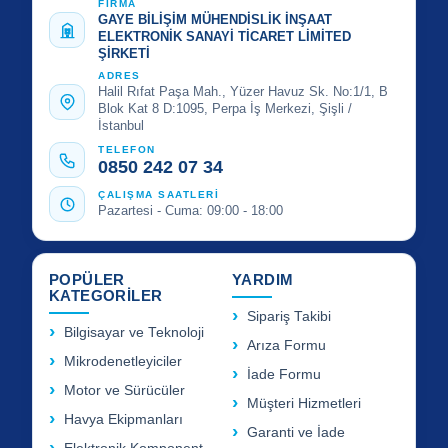
FİRMA
GAYE BİLİŞİM MÜHENDİSLİK İNŞAAT
ELEKTRONİK SANAYİ TİCARET LİMİTED
ŞİRKETİ
ADRES
Halil Rıfat Paşa Mah., Yüzer Havuz Sk. No:1/1, B
Blok Kat 8 D:1095, Perpa İş Merkezi, Şişli /
İstanbul
TELEFON
0850 242 07 34
ÇALIŞMA SAATLERİ
Pazartesi - Cuma: 09:00 - 18:00
POPÜLER
YARDIM
KATEGORİLER
Sipariş Takibi
Bilgisayar ve Teknoloji
Arıza Formu
Mikrodenetleyiciler
İade Formu
Motor ve Sürücüler
Müşteri Hizmetleri
Havya Ekipmanları
Garanti ve İade