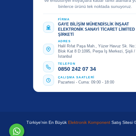
ve endüstriyel ihtiyaçlara kadar farklı alanlara y
binlerce ürünü tek noktada sunuyoruz.
FİRMA
GAYE BİLİŞİM MÜHENDİSLİK İNŞAAT
ELEKTRONİK SANAYİ TİCARET LİMİTED
ŞİRKETİ
ADRES
Halil Rıfat Paşa Mah., Yüzer Havuz Sk. No:
Blok Kat 8 D:1095, Perpa İş Merkezi, Şişli /
İstanbul
TELEFON
0850 242 07 34
ÇALIŞMA SAATLERİ
Pazartesi - Cuma: 09:00 - 18:00
Türkiye'nin En Büyük
Elektronik Komponent
Satış Sitesi 