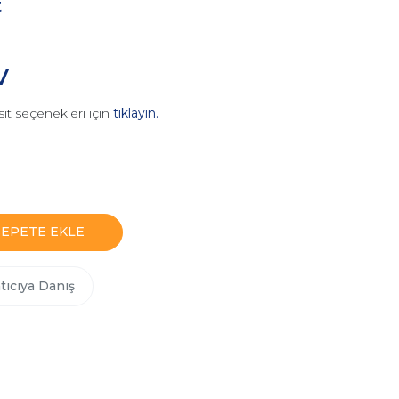
t
V
it seçenekleri için
tıklayın.
SEPETE EKLE
tıcıya Danış