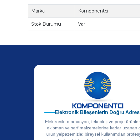
Marka
Komponentci
Stok Durumu
Var
Elektronik Bileşenlerin Doğru Adres
Elektronik, otomasyon, teknoloji ve proje ürünle
ekipman ve sarf malzemelerine kadar uzanan 
ürün yelpazemizle; bireysel kullanımdan profes