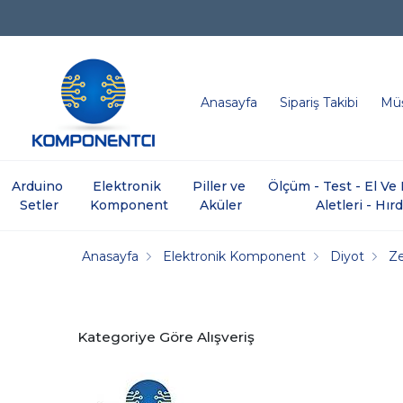
Anasayfa
Sipariş Takibi
Müş
Arduino 
Elektronik 
Piller ve 
Ölçüm - Test - El V
Setler
Komponent
Aküler
Aletleri - Hır
Anasayfa
Elektronik Komponent
Diyot
Ze
Kategoriye Göre Alışveriş