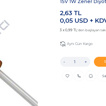
15V 1W Zener Diyo
2,63 TL
0,05 USD + KD
0,99 TL
'den başlayan taks
Aynı Gün Kargo
-
+
Sa