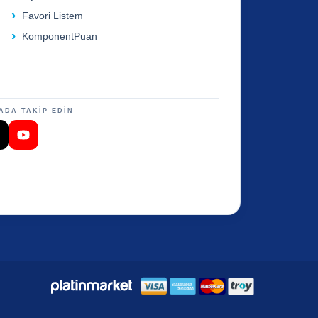
Favori Listem
KomponentPuan
ADA TAKİP EDİN