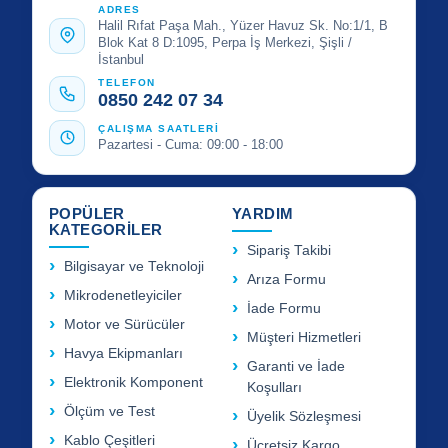
ADRES
Halil Rıfat Paşa Mah., Yüzer Havuz Sk. No:1/1, B
Blok Kat 8 D:1095, Perpa İş Merkezi, Şişli /
İstanbul
TELEFON
0850 242 07 34
ÇALIŞMA SAATLERİ
Pazartesi - Cuma: 09:00 - 18:00
POPÜLER
YARDIM
KATEGORİLER
Sipariş Takibi
Bilgisayar ve Teknoloji
Arıza Formu
Mikrodenetleyiciler
İade Formu
Motor ve Sürücüler
Müşteri Hizmetleri
Havya Ekipmanları
Garanti ve İade
Elektronik Komponent
Koşulları
Ölçüm ve Test
Üyelik Sözleşmesi
Kablo Çeşitleri
Ücretsiz Kargo