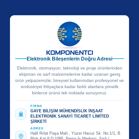
Elektronik Bileşenlerin Doğru Adresi
Elektronik, otomasyon, teknoloji ve proje ürünlerinden
ekipman ve sarf malzemelerine kadar uzanan geniş
ürün yelpazemizle; bireysel kullanımdan profesyonel ve
endüstriyel ihtiyaçlara kadar farklı alanlara yönelik
binlerce ürünü tek noktada sunuyoruz.
FİRMA
GAYE BİLİŞİM MÜHENDİSLİK İNŞAAT
ELEKTRONİK SANAYİ TİCARET LİMİTED
ŞİRKETİ
ADRES
Halil Rıfat Paşa Mah., Yüzer Havuz Sk. No:1/1, B
Blok Kat 8 D:1095, Perpa İş Merkezi, Şişli /