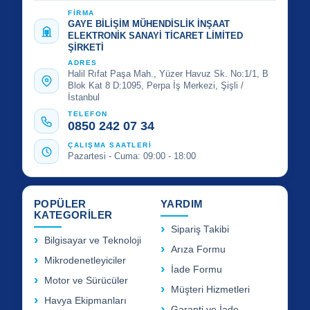
FİRMA
GAYE BİLİŞİM MÜHENDİSLİK İNŞAAT
ELEKTRONİK SANAYİ TİCARET LİMİTED
ŞİRKETİ
ADRES
Halil Rıfat Paşa Mah., Yüzer Havuz Sk. No:1/1, B
Blok Kat 8 D:1095, Perpa İş Merkezi, Şişli /
İstanbul
TELEFON
0850 242 07 34
ÇALIŞMA SAATLERİ
Pazartesi - Cuma: 09:00 - 18:00
POPÜLER
YARDIM
KATEGORİLER
Sipariş Takibi
Bilgisayar ve Teknoloji
Arıza Formu
Mikrodenetleyiciler
İade Formu
Motor ve Sürücüler
Müşteri Hizmetleri
Havya Ekipmanları
Garanti ve İade