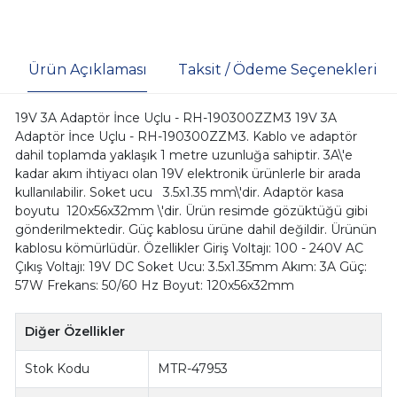
Ürün Açıklaması
Taksit / Ödeme Seçenekleri
19V 3A Adaptör İnce Uçlu - RH-190300ZZM3 19V 3A
Adaptör İnce Uçlu - RH-190300ZZM3. Kablo ve adaptör
dahil toplamda yaklaşık 1 metre uzunluğa sahiptir. 3A\'e
kadar akım ihtiyacı olan 19V elektronik ürünlerle bir arada
kullanılabilir. Soket ucu 3.5x1.35 mm\'dir. Adaptör kasa
boyutu 120x56x32mm \'dir. Ürün resimde gözüktüğü gibi
gönderilmektedir. Güç kablosu ürüne dahil değildir. Ürünün
kablosu kömürlüdür. Özellikler Giriş Voltajı: 100 - 240V AC
Çıkış Voltajı: 19V DC Soket Ucu: 3.5x1.35mm Akım: 3A Güç:
57W Frekans: 50/60 Hz Boyut: 120x56x32mm
Diğer Özellikler
Stok Kodu
MTR-47953