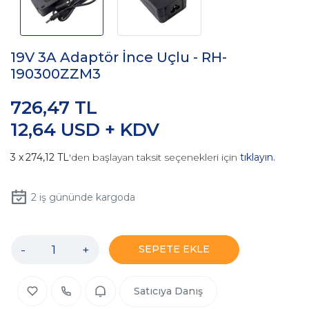
19V 3A Adaptör İnce Uçlu - RH-
190300ZZM3
726,47 TL
12,64 USD + KDV
274,12 TL
'den başlayan taksit seçenekleri için
tıklayın.
2
iş gününde kargoda
-
+
SEPETE EKLE
Satıcıya Danış