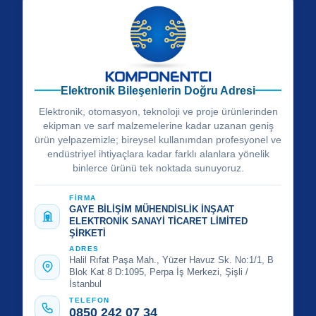
Elektronik Bileşenlerin Doğru Adresi
Elektronik, otomasyon, teknoloji ve proje ürünlerinden
ekipman ve sarf malzemelerine kadar uzanan geniş
ürün yelpazemizle; bireysel kullanımdan profesyonel ve
endüstriyel ihtiyaçlara kadar farklı alanlara yönelik
binlerce ürünü tek noktada sunuyoruz.
FİRMA
GAYE BİLİŞİM MÜHENDİSLİK İNŞAAT
ELEKTRONİK SANAYİ TİCARET LİMİTED
ŞİRKETİ
ADRES
Halil Rıfat Paşa Mah., Yüzer Havuz Sk. No:1/1, B
Blok Kat 8 D:1095, Perpa İş Merkezi, Şişli /
İstanbul
TELEFON
0850 242 07 34