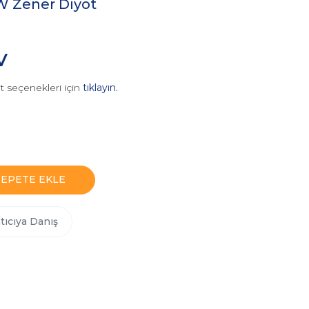
W Zener Diyot
V
t seçenekleri için
tıklayın.
SEPETE EKLE
tıcıya Danış