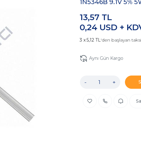
1N5346B 9.1V 5% 5
13,57 TL
0,24 USD + KD
5,12 TL
'den başlayan taksi
Aynı Gün Kargo
-
+
Sa