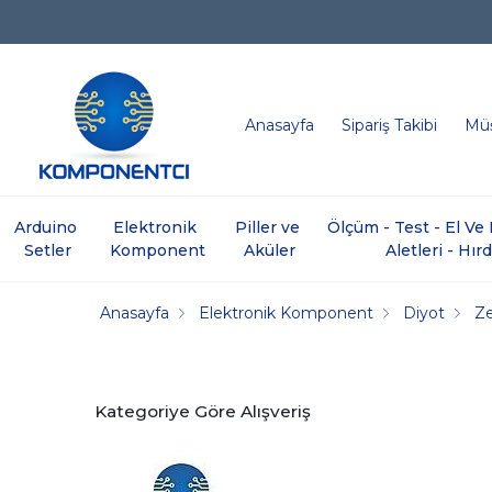
Anasayfa
Sipariş Takibi
Müş
Arduino 
Elektronik 
Piller ve 
Ölçüm - Test - El V
Setler
Komponent
Aküler
Aletleri - Hır
Anasayfa
Elektronik Komponent
Diyot
Ze
Kategoriye Göre Alışveriş