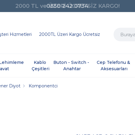
0850 242 0734
teri Hizmetleri
2000TL Üzeri Kargo Ücretsiz
e Lehimleme 
Kablo 
Buton - Switch - 
Cep Telefonu & 
davat
Çeşitleri
Anahtar
Aksesuarları
ner Diyot
Komponentci