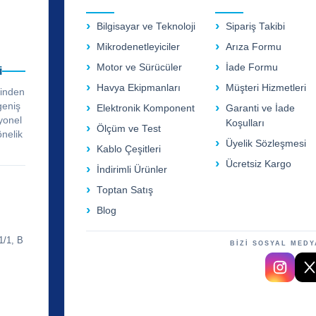
Bilgisayar ve Teknoloji
Sipariş Takibi
Mikrodenetleyiciler
Arıza Formu
Motor ve Sürücüler
İade Formu
i
Havya Ekipmanları
Müşteri Hizmetleri
rinden
geniş
Elektronik Komponent
Garanti ve İade
yonel
Koşulları
Ölçüm ve Test
önelik
Üyelik Sözleşmesi
Kablo Çeşitleri
Ücretsiz Kargo
İndirimli Ürünler
Toptan Satış
Blog
1/1, B
BİZİ SOSYAL MEDY