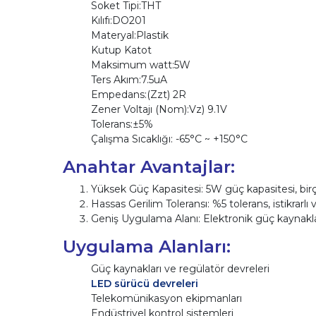
Soket Tipi:THT
Kılıfı:DO201
Materyal:Plastik
Kutup Katot
Maksimum watt:5W
Ters Akım:7.5uA
Empedans:(Zzt) 2R
Zener Voltajı (Nom):Vz) 9.1V
Tolerans:±5%
Çalışma Sıcaklığı: -65°C ~ +150°C
Anahtar Avantajlar:
Yüksek Güç Kapasitesi: 5W güç kapasitesi, birç
Hassas Gerilim Toleransı: %5 tolerans, istikrarlı
Geniş Uygulama Alanı: Elektronik güç kaynakları,
Uygulama Alanları:
Güç kaynakları ve regülatör devreleri
LED sürücü devreleri
Telekomünikasyon ekipmanları
Endüstriyel kontrol sistemleri