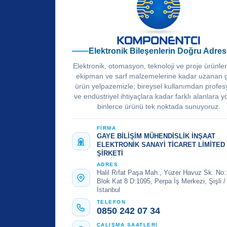
Elektronik Bileşenlerin Doğru Adres
Elektronik, otomasyon, teknoloji ve proje ürünle
ekipman ve sarf malzemelerine kadar uzanan 
ürün yelpazemizle; bireysel kullanımdan profes
ve endüstriyel ihtiyaçlara kadar farklı alanlara y
binlerce ürünü tek noktada sunuyoruz.
FİRMA
GAYE BİLİŞİM MÜHENDİSLİK İNŞAAT
ELEKTRONİK SANAYİ TİCARET LİMİTED
ŞİRKETİ
ADRES
Halil Rıfat Paşa Mah., Yüzer Havuz Sk. No:
Blok Kat 8 D:1095, Perpa İş Merkezi, Şişli /
İstanbul
TELEFON
0850 242 07 34
ÇALIŞMA SAATLERİ