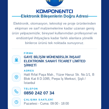
Elektronik Bileşenlerin Doğru Adresi
Elektronik, otomasyon, teknoloji ve proje ürünlerinden
ekipman ve sarf malzemelerine kadar uzanan geniş
ürün yelpazemizle; bireysel kullanımdan profesyonel ve
endüstriyel ihtiyaçlara kadar farklı alanlara yönelik
binlerce ürünü tek noktada sunuyoruz.
FİRMA
GAYE BİLİŞİM MÜHENDİSLİK İNŞAAT
ELEKTRONİK SANAYİ TİCARET LİMİTED
ŞİRKETİ
ADRES
Halil Rıfat Paşa Mah., Yüzer Havuz Sk. No:1/1, B
Blok Kat 8 D:1095, Perpa İş Merkezi, Şişli /
İstanbul
TELEFON
0850 242 07 34
ÇALIŞMA SAATLERİ
Pazartesi - Cuma: 09:00 - 18:00