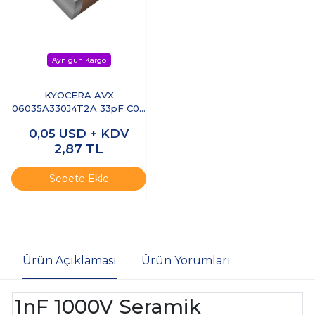
KYOCERA AVX
06035A330J4T2A 33pF C0G
(NP0) 0603 SMD Seramik
0,05
USD + KDV
Kondansatör
2,87
TL
Sepete Ekle
Ürün Açıklaması
Ürün Yorumları
1nF 1000V Seramik