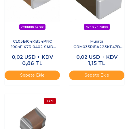
CL05B104KB54PNC
Murata
100nF X7R 0402 SMD
GRM033R61A225KE47D
Seramik Kondansatör
2.2µF 0201 SMD Seramik
0,02
USD + KDV
0,02
USD + KDV
Kondansatör (MLCC)
0,86
TL
1,15
TL
Sepete Ekle
Sepete Ekle