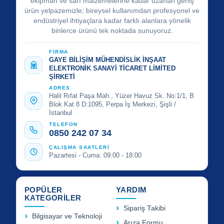
ekipman ve sarf malzemelerine kadar uzanan geniş
ürün yelpazemizle; bireysel kullanımdan profesyonel ve
endüstriyel ihtiyaçlara kadar farklı alanlara yönelik
binlerce ürünü tek noktada sunuyoruz.
FİRMA
GAYE BİLİŞİM MÜHENDİSLİK İNŞAAT
ELEKTRONİK SANAYİ TİCARET LİMİTED
ŞİRKETİ
ADRES
Halil Rıfat Paşa Mah., Yüzer Havuz Sk. No:1/1, B
Blok Kat 8 D:1095, Perpa İş Merkezi, Şişli /
İstanbul
TELEFON
0850 242 07 34
ÇALIŞMA SAATLERİ
Pazartesi - Cuma: 09:00 - 18:00
POPÜLER
YARDIM
KATEGORİLER
Sipariş Takibi
Bilgisayar ve Teknoloji
Arıza Formu