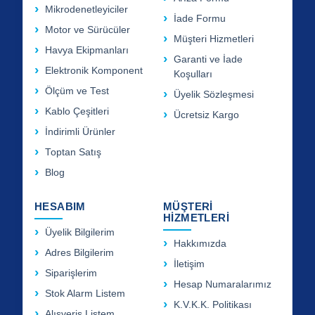
Mikrodenetleyiciler
İade Formu
Motor ve Sürücüler
Müşteri Hizmetleri
Havya Ekipmanları
Garanti ve İade
Elektronik Komponent
Koşulları
Ölçüm ve Test
Üyelik Sözleşmesi
Kablo Çeşitleri
Ücretsiz Kargo
İndirimli Ürünler
Toptan Satış
Blog
HESABIM
MÜŞTERİ
HİZMETLERİ
Üyelik Bilgilerim
Hakkımızda
Adres Bilgilerim
İletişim
Siparişlerim
Hesap Numaralarımız
Stok Alarm Listem
K.V.K.K. Politikası
Alışveriş Listem