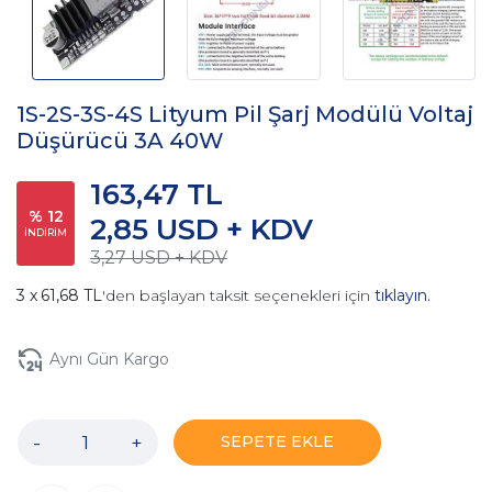
1S-2S-3S-4S Lityum Pil Şarj Modülü Voltaj
Düşürücü 3A 40W
163,47 TL
% 12
2,85 USD + KDV
İNDİRİM
3,27 USD + KDV
61,68 TL
'den başlayan taksit seçenekleri için
tıklayın.
Aynı Gün Kargo
-
+
SEPETE EKLE