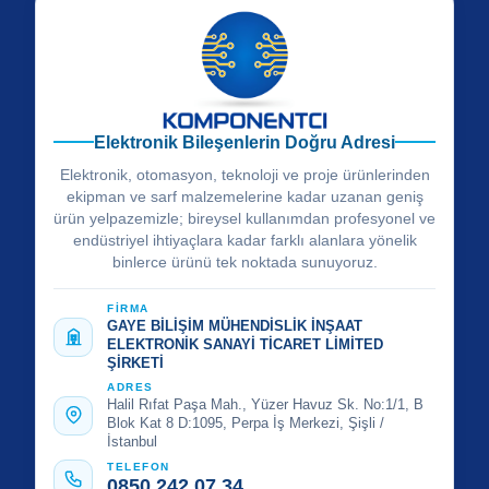
Elektronik Bileşenlerin Doğru Adresi
Elektronik, otomasyon, teknoloji ve proje ürünlerinden
ekipman ve sarf malzemelerine kadar uzanan geniş
ürün yelpazemizle; bireysel kullanımdan profesyonel ve
endüstriyel ihtiyaçlara kadar farklı alanlara yönelik
binlerce ürünü tek noktada sunuyoruz.
FİRMA
GAYE BİLİŞİM MÜHENDİSLİK İNŞAAT
ELEKTRONİK SANAYİ TİCARET LİMİTED
ŞİRKETİ
ADRES
Halil Rıfat Paşa Mah., Yüzer Havuz Sk. No:1/1, B
Blok Kat 8 D:1095, Perpa İş Merkezi, Şişli /
İstanbul
TELEFON
0850 242 07 34