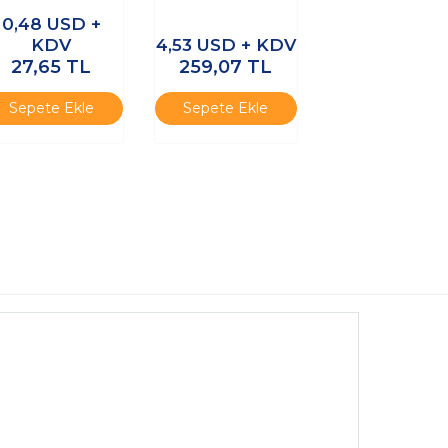
Kondansatör
Kondansatör
0,48
USD +
18x26mm - Kısa
30x52mm
KDV
4,53
USD + KDV
Bacaklı
27,65
TL
259,07
TL
Sepete Ekle
Sepete Ekle