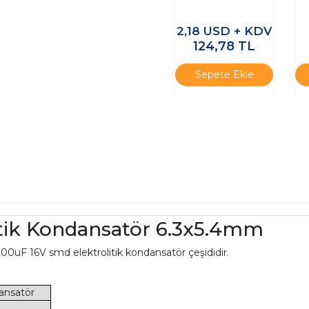
Kondansatör
35x50mm
2,18
USD + KDV
124,78
TL
Sepete Ekle
tik Kondansatör 6.3x5.4mm
200uF 16V smd elektrolitik kondansatör çeşididir.
dansatör