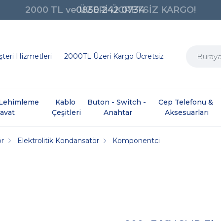
0850 242 0734
teri Hizmetleri
2000TL Üzeri Kargo Ücretsiz
e Lehimleme 
Kablo 
Buton - Switch - 
Cep Telefonu & 
davat
Çeşitleri
Anahtar
Aksesuarları
ör
Elektrolitik Kondansatör
Komponentci