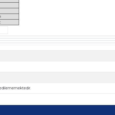
m
t
 edilememektedir.