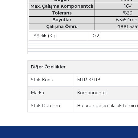
Max. Çalışma Komponentciı
16V
Tolerans
%20
Boyutlar
6.3x5.4m
Çalışma Ömrü
2000 Saa
Ağırlık (Kg)
0.2
Diğer Özellikler
Stok Kodu
MTR-33118
Marka
Komponentci
Stok Durumu
Bu ürün geçici olarak temin