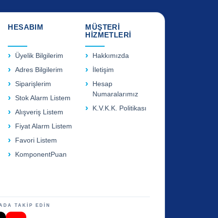
HESABIM
MÜŞTERİ
HİZMETLERİ
Üyelik Bilgilerim
Hakkımızda
Adres Bilgilerim
İletişim
Siparişlerim
Hesap
Numaralarımız
Stok Alarm Listem
K.V.K.K. Politikası
Alışveriş Listem
Fiyat Alarm Listem
Favori Listem
KomponentPuan
ADA TAKİP EDİN