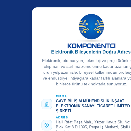
Elektronik Bileşenlerin Doğru Adres
Elektronik, otomasyon, teknoloji ve proje ürünle
ekipman ve sarf malzemelerine kadar uzanan 
ürün yelpazemizle; bireysel kullanımdan profes
ve endüstriyel ihtiyaçlara kadar farklı alanlara y
binlerce ürünü tek noktada sunuyoruz.
FİRMA
GAYE BİLİŞİM MÜHENDİSLİK İNŞAAT
ELEKTRONİK SANAYİ TİCARET LİMİTED
ŞİRKETİ
ADRES
Halil Rıfat Paşa Mah., Yüzer Havuz Sk. No:
Blok Kat 8 D:1095, Perpa İş Merkezi, Şişli /