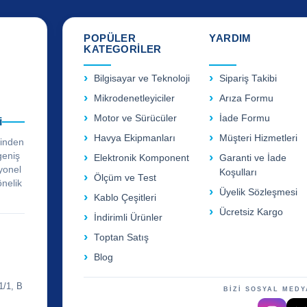
POPÜLER
YARDIM
KATEGORİLER
Bilgisayar ve Teknoloji
Sipariş Takibi
Mikrodenetleyiciler
Arıza Formu
Motor ve Sürücüler
İade Formu
i
Havya Ekipmanları
Müşteri Hizmetleri
rinden
geniş
Elektronik Komponent
Garanti ve İade
yonel
Koşulları
Ölçüm ve Test
önelik
Üyelik Sözleşmesi
Kablo Çeşitleri
Ücretsiz Kargo
İndirimli Ürünler
Toptan Satış
Blog
1/1, B
BİZİ SOSYAL MEDY