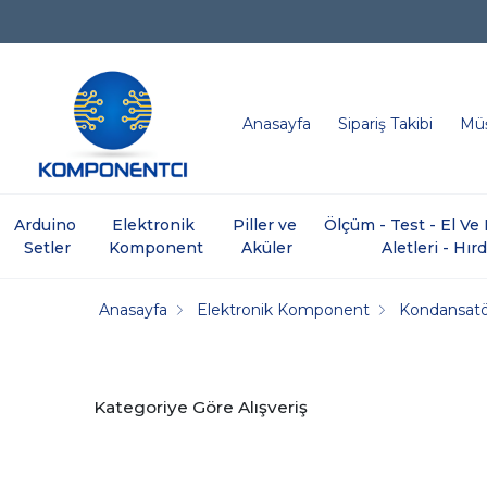
Anasayfa
Sipariş Takibi
Müş
Arduino 
Elektronik 
Piller ve 
Ölçüm - Test - El V
Setler
Komponent
Aküler
Aletleri - Hır
Anasayfa
Elektronik Komponent
Kondansat
Kategoriye Göre Alışveriş