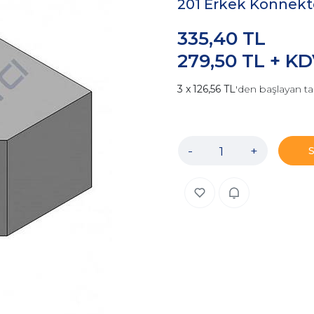
201 Erkek Konnektö
335,40 TL
279,50 TL + K
126,56 TL
'den başlayan ta
-
+