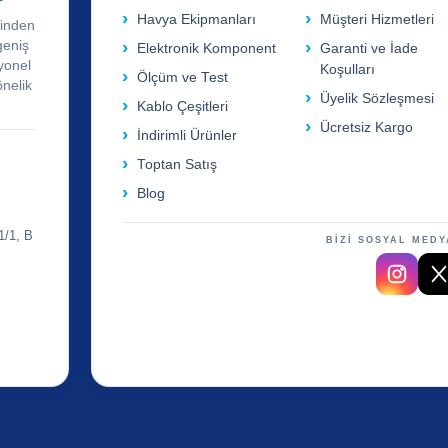
Havya Ekipmanları
Müşteri Hizmetleri
rinden
geniş
Elektronik Komponent
Garanti ve İade
yonel
Koşulları
Ölçüm ve Test
önelik
Üyelik Sözleşmesi
Kablo Çeşitleri
Ücretsiz Kargo
İndirimli Ürünler
Toptan Satış
Blog
1/1, B
BİZİ SOSYAL MEDY