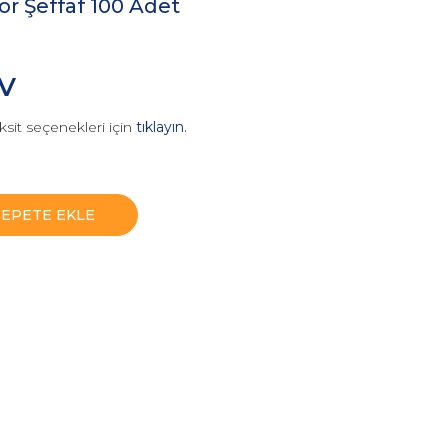
r Şeffaf 100 Adet
DV
ksit seçenekleri için
tıklayın.
SEPETE EKLE