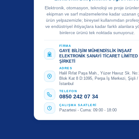
Elektronik, otomasyon, teknoloji ve proje ürünle
ekipman ve sarf malzemelerine kadar uzanan 
ürün yelpazemizle; bireysel kullanımdan profes
ve endüstriyel ihtiyaçlara kadar farklı alanlara y
binlerce ürünü tek noktada sunuyoruz.
FİRMA
GAYE BİLİŞİM MÜHENDİSLİK İNŞAAT
ELEKTRONİK SANAYİ TİCARET LİMİTED
ŞİRKETİ
ADRES
Halil Rıfat Paşa Mah., Yüzer Havuz Sk. No:
Blok Kat 8 D:1095, Perpa İş Merkezi, Şişli /
İstanbul
TELEFON
0850 242 07 34
ÇALIŞMA SAATLERİ
Pazartesi - Cuma: 09:00 - 18:00