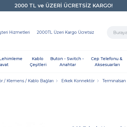
0850 242 0734
teri Hizmetleri
2000TL Üzeri Kargo Ücretsiz
e Lehimleme 
Kablo 
Buton - Switch - 
Cep Telefonu & 
davat
Çeşitleri
Anahtar
Aksesuarları
r / Klemens / Kablo Bağları
Erkek Konnektör
Terminalsan