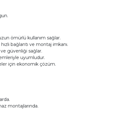
gun.
uzun ömürlü kullanım sağlar.
hızlı bağlantı ve montaj imkanı.
r ve güvenliği sağlar.
stemleriyle uyumludur.
eler için ekonomik çözüm.
arda.
ihaz montajlarında.