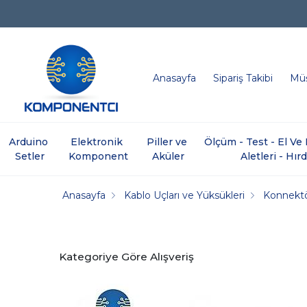
Anasayfa
Sipariş Takibi
Müş
Arduino 
Elektronik 
Piller ve 
Ölçüm - Test - El V
Setler
Komponent
Aküler
Aletleri - Hır
Anasayfa
Kablo Uçları ve Yüksükleri
Konnektö
Kategoriye Göre Alışveriş