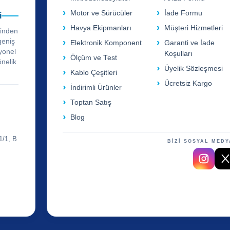
Motor ve Sürücüler
İade Formu
i
Havya Ekipmanları
Müşteri Hizmetleri
rinden
geniş
Elektronik Komponent
Garanti ve İade
yonel
Koşulları
Ölçüm ve Test
önelik
Üyelik Sözleşmesi
Kablo Çeşitleri
Ücretsiz Kargo
İndirimli Ürünler
Toptan Satış
Blog
1/1, B
BİZİ SOSYAL MEDY