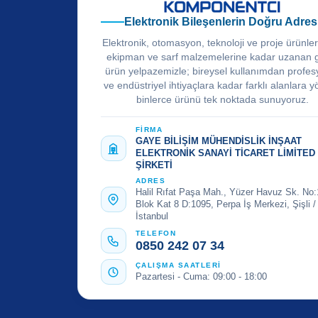
Elektronik Bileşenlerin Doğru Adres
Elektronik, otomasyon, teknoloji ve proje ürünle
ekipman ve sarf malzemelerine kadar uzanan 
ürün yelpazemizle; bireysel kullanımdan profes
ve endüstriyel ihtiyaçlara kadar farklı alanlara y
binlerce ürünü tek noktada sunuyoruz.
FİRMA
GAYE BİLİŞİM MÜHENDİSLİK İNŞAAT
ELEKTRONİK SANAYİ TİCARET LİMİTED
ŞİRKETİ
ADRES
Halil Rıfat Paşa Mah., Yüzer Havuz Sk. No:
Blok Kat 8 D:1095, Perpa İş Merkezi, Şişli /
İstanbul
TELEFON
0850 242 07 34
ÇALIŞMA SAATLERİ
Pazartesi - Cuma: 09:00 - 18:00