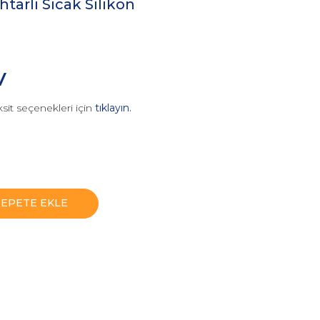
arlı Sıcak Silikon
V
sit seçenekleri için
tıklayın.
SEPETE EKLE