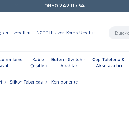
0850 242 0734
teri Hizmetleri
2000TL Üzeri Kargo Ücretsiz
e Lehimleme 
Kablo 
Buton - Switch - 
Cep Telefonu & 
davat
Çeşitleri
Anahtar
Aksesuarları
ri
Silikon Tabancası
Komponentci