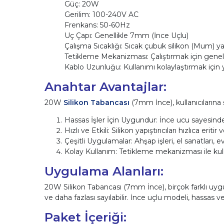
Güç: 20W
Gerilim: 100-240V AC
Frenkans: 50-60Hz
Uç Çapı: Genellikle 7mm (İnce Uçlu)
Çalışma Sıcaklığı: Sıcak çubuk silikon (Mum) yapış
Tetikleme Mekanizması: Çalıştırmak için genell
Kablo Uzunluğu: Kullanımı kolaylaştırmak için y
Anahtar Avantajlar:
20W
Silikon Tabancası
(7mm İnce), kullanıcılarına 
Hassas İşler İçin Uygundur: İnce ucu sayesinde h
Hızlı ve Etkili: Silikon yapıştırıcıları hızlıca eriti
Çeşitli Uygulamalar: Ahşap işleri, el sanatları, ev
Kolay Kullanım: Tetikleme mekanizması ile kulla
Uygulama Alanları:
20W Silikon Tabancası (7mm İnce), birçok farklı uygula
ve daha fazlası sayılabilir. İnce uçlu modeli, hassas 
Paket İçeriği: