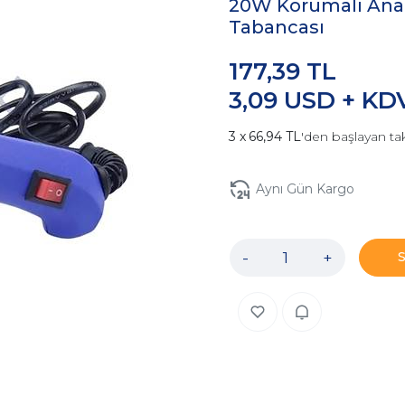
20W Korumalı Anaht
Tabancası
177,39 TL
3,09 USD + KD
66,94 TL
'den başlayan tak
Aynı Gün Kargo
-
+