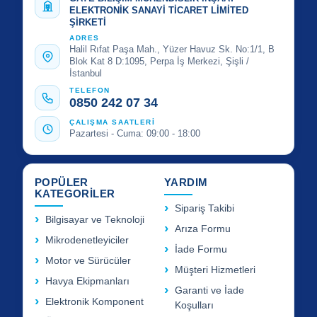
ELEKTRONİK SANAYİ TİCARET LİMİTED
ŞİRKETİ
ADRES
Halil Rıfat Paşa Mah., Yüzer Havuz Sk. No:1/1, B
Blok Kat 8 D:1095, Perpa İş Merkezi, Şişli /
İstanbul
TELEFON
0850 242 07 34
ÇALIŞMA SAATLERİ
Pazartesi - Cuma: 09:00 - 18:00
POPÜLER
YARDIM
KATEGORİLER
Sipariş Takibi
Bilgisayar ve Teknoloji
Arıza Formu
Mikrodenetleyiciler
İade Formu
Motor ve Sürücüler
Müşteri Hizmetleri
Havya Ekipmanları
Garanti ve İade
Elektronik Komponent
Koşulları