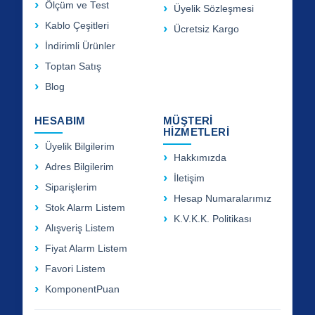
Ölçüm ve Test
Üyelik Sözleşmesi
Kablo Çeşitleri
Ücretsiz Kargo
İndirimli Ürünler
Toptan Satış
Blog
HESABIM
MÜŞTERİ
HİZMETLERİ
Üyelik Bilgilerim
Hakkımızda
Adres Bilgilerim
İletişim
Siparişlerim
Hesap Numaralarımız
Stok Alarm Listem
K.V.K.K. Politikası
Alışveriş Listem
Fiyat Alarm Listem
Favori Listem
KomponentPuan