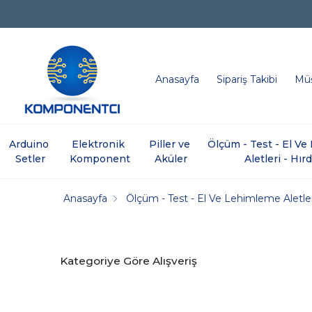
Anasayfa
Sipariş Takibi
Müş
Arduino 
Elektronik 
Piller ve 
Ölçüm - Test - El V
Setler
Komponent
Aküler
Aletleri - Hır
Anasayfa
Ölçüm - Test - El Ve Lehimleme Aletler
Kategoriye Göre Alışveriş