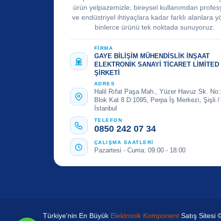
ürün yelpazemizle; bireysel kullanımdan profes
ve endüstriyel ihtiyaçlara kadar farklı alanlara y
binlerce ürünü tek noktada sunuyoruz.
FİRMA
GAYE BİLİŞİM MÜHENDİSLİK İNŞAAT
ELEKTRONİK SANAYİ TİCARET LİMİTED
ŞİRKETİ
ADRES
Halil Rıfat Paşa Mah., Yüzer Havuz Sk. No:
Blok Kat 8 D:1095, Perpa İş Merkezi, Şişli /
İstanbul
TELEFON
0850 242 07 34
ÇALIŞMA SAATLERİ
Pazartesi - Cuma: 09:00 - 18:00
Türkiye'nin En Büyük
Elektronik Komponent
Satış Sitesi 