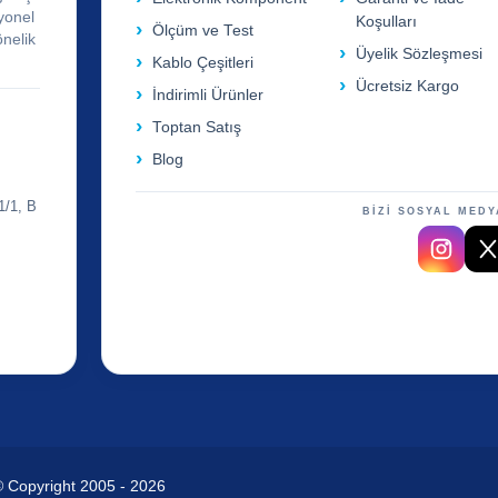
yonel
Koşulları
Ölçüm ve Test
önelik
Üyelik Sözleşmesi
Kablo Çeşitleri
Ücretsiz Kargo
İndirimli Ürünler
Toptan Satış
Blog
1/1, B
BİZİ SOSYAL MEDY
© Copyright 2005 - 2026