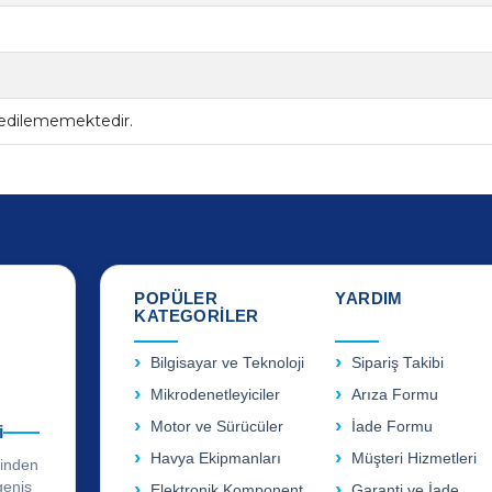
 edilememektedir.
POPÜLER
YARDIM
KATEGORİLER
Bilgisayar ve Teknoloji
Sipariş Takibi
Mikrodenetleyiciler
Arıza Formu
Motor ve Sürücüler
İade Formu
i
Havya Ekipmanları
Müşteri Hizmetleri
rinden
geniş
Elektronik Komponent
Garanti ve İade