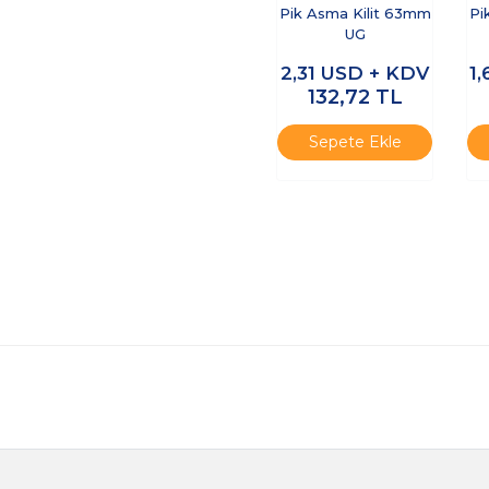
Pik Asma Kilit 63mm
Pi
UG
2,31
USD + KDV
1
132,72
TL
Sepete Ekle