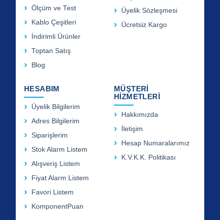
Ölçüm ve Test
Üyelik Sözleşmesi
Kablo Çeşitleri
Ücretsiz Kargo
İndirimli Ürünler
Toptan Satış
Blog
HESABIM
MÜŞTERİ
HİZMETLERİ
Üyelik Bilgilerim
Hakkımızda
Adres Bilgilerim
İletişim
Siparişlerim
Hesap Numaralarımız
Stok Alarm Listem
K.V.K.K. Politikası
Alışveriş Listem
Fiyat Alarm Listem
Favori Listem
KomponentPuan