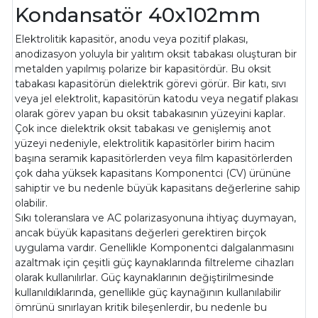
Kondansatör 40x102mm
Elektrolitik kapasitör, anodu veya pozitif plakası,
anodizasyon yoluyla bir yalıtım oksit tabakası oluşturan bir
metalden yapılmış polarize bir kapasitördür. Bu oksit
tabakası kapasitörün dielektrik görevi görür. Bir katı, sıvı
veya jel elektrolit, kapasitörün katodu veya negatif plakası
olarak görev yapan bu oksit tabakasının yüzeyini kaplar.
Çok ince dielektrik oksit tabakası ve genişlemiş anot
yüzeyi nedeniyle, elektrolitik kapasitörler birim hacim
başına seramik kapasitörlerden veya film kapasitörlerden
çok daha yüksek kapasitans Komponentci (CV) ürününe
sahiptir ve bu nedenle büyük kapasitans değerlerine sahip
olabilir.
Sıkı toleranslara ve AC polarizasyonuna ihtiyaç duymayan,
ancak büyük kapasitans değerleri gerektiren birçok
uygulama vardır. Genellikle Komponentci dalgalanmasını
azaltmak için çeşitli güç kaynaklarında filtreleme cihazları
olarak kullanılırlar. Güç kaynaklarının değiştirilmesinde
kullanıldıklarında, genellikle güç kaynağının kullanılabilir
ömrünü sınırlayan kritik bileşenlerdir, bu nedenle bu