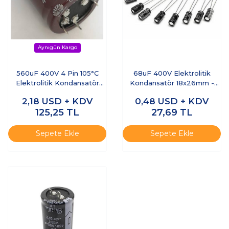
560uF 400V 4 Pin 105°C
68uF 400V Elektrolitik
Elektrolitik Kondansatör
Kondansatör 18x26mm -
35x50mm
Kısa Bacaklı
2,18
USD + KDV
0,48
USD + KDV
125,25
TL
27,69
TL
Sepete Ekle
Sepete Ekle