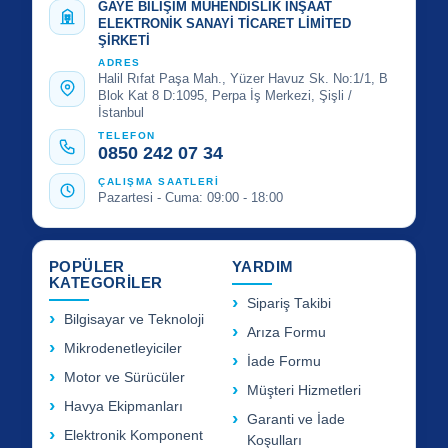
GAYE BİLİŞİM MÜHENDİSLİK İNŞAAT
ELEKTRONİK SANAYİ TİCARET LİMİTED
ŞİRKETİ
ADRES
Halil Rıfat Paşa Mah., Yüzer Havuz Sk. No:1/1, B
Blok Kat 8 D:1095, Perpa İş Merkezi, Şişli /
İstanbul
TELEFON
0850 242 07 34
ÇALIŞMA SAATLERİ
Pazartesi - Cuma: 09:00 - 18:00
POPÜLER
YARDIM
KATEGORİLER
Sipariş Takibi
Bilgisayar ve Teknoloji
Arıza Formu
Mikrodenetleyiciler
İade Formu
Motor ve Sürücüler
Müşteri Hizmetleri
Havya Ekipmanları
Garanti ve İade
Elektronik Komponent
Koşulları