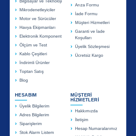
Bilgisayar ve Teknoloji
Arıza Formu
Mikrodenetleyiciler
İade Formu
Motor ve Sürücüler
Müşteri Hizmetleri
Havya Ekipmanları
Garanti ve İade
Elektronik Komponent
Koşulları
Ölçüm ve Test
Üyelik Sözleşmesi
Kablo Çeşitleri
Ücretsiz Kargo
İndirimli Ürünler
Toptan Satış
Blog
HESABIM
MÜŞTERİ
HİZMETLERİ
Üyelik Bilgilerim
Hakkımızda
Adres Bilgilerim
İletişim
Siparişlerim
Hesap Numaralarımız
Stok Alarm Listem