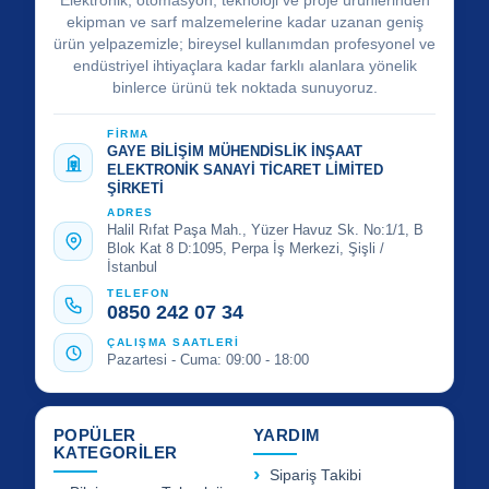
Elektronik, otomasyon, teknoloji ve proje ürünlerinden
ekipman ve sarf malzemelerine kadar uzanan geniş
ürün yelpazemizle; bireysel kullanımdan profesyonel ve
endüstriyel ihtiyaçlara kadar farklı alanlara yönelik
binlerce ürünü tek noktada sunuyoruz.
FİRMA
GAYE BİLİŞİM MÜHENDİSLİK İNŞAAT
ELEKTRONİK SANAYİ TİCARET LİMİTED
ŞİRKETİ
ADRES
Halil Rıfat Paşa Mah., Yüzer Havuz Sk. No:1/1, B
Blok Kat 8 D:1095, Perpa İş Merkezi, Şişli /
İstanbul
TELEFON
0850 242 07 34
ÇALIŞMA SAATLERİ
Pazartesi - Cuma: 09:00 - 18:00
POPÜLER
YARDIM
KATEGORİLER
Sipariş Takibi