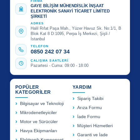
FİRMA
GAYE BİLİŞİM MÜHENDİSLİK İNŞAAT
ELEKTRONİK SANAYİ TİCARET LİMİTED
ŞİRKETİ
ADRES
Halil Rıfat Paşa Mah., Yüzer Havuz Sk. No:1/1, B
Blok Kat 8 D:1095, Perpa İş Merkezi, Şişli /
İstanbul
TELEFON
0850 242 07 34
ÇALIŞMA SAATLERİ
Pazartesi - Cuma: 09:00 - 18:00
POPÜLER
YARDIM
KATEGORİLER
Sipariş Takibi
Bilgisayar ve Teknoloji
Arıza Formu
Mikrodenetleyiciler
İade Formu
Motor ve Sürücüler
Müşteri Hizmetleri
Havya Ekipmanları
Garanti ve İade
Elektronik Komponent