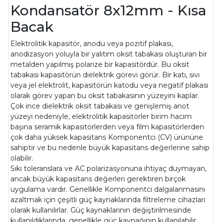
Kondansatör 8x12mm - Kısa
Bacak
Elektrolitik kapasitör, anodu veya pozitif plakası,
anodizasyon yoluyla bir yalıtım oksit tabakası oluşturan bir
metalden yapılmış polarize bir kapasitördür. Bu oksit
tabakası kapasitörün dielektrik görevi görür. Bir katı, sıvı
veya jel elektrolit, kapasitörün katodu veya negatif plakası
olarak görev yapan bu oksit tabakasının yüzeyini kaplar.
Çok ince dielektrik oksit tabakası ve genişlemiş anot
yüzeyi nedeniyle, elektrolitik kapasitörler birim hacim
başına seramik kapasitörlerden veya film kapasitörlerden
çok daha yüksek kapasitans Komponentci (CV) ürününe
sahiptir ve bu nedenle büyük kapasitans değerlerine sahip
olabilir.
Sıkı toleranslara ve AC polarizasyonuna ihtiyaç duymayan,
ancak büyük kapasitans değerleri gerektiren birçok
uygulama vardır. Genellikle Komponentci dalgalanmasını
azaltmak için çeşitli güç kaynaklarında filtreleme cihazları
olarak kullanılırlar. Güç kaynaklarının değiştirilmesinde
kullanıldıklarında, genellikle güç kaynağının kullanılabilir