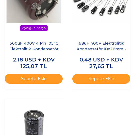
560uF 400V 4 Pin 105°C
68uF 400V Elektrolitik
Elektrolitik Kondansatör
Kondansatör 18x26mm -
35x50mm
Kısa Bacaklı
2,18
USD + KDV
0,48
USD + KDV
125,07
TL
27,65
TL
Sepete Ekle
Sepete Ekle