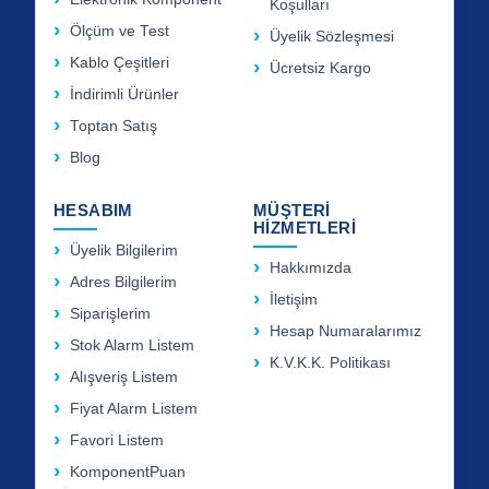
Koşulları
Ölçüm ve Test
Üyelik Sözleşmesi
Kablo Çeşitleri
Ücretsiz Kargo
İndirimli Ürünler
Toptan Satış
Blog
HESABIM
MÜŞTERİ
HİZMETLERİ
Üyelik Bilgilerim
Hakkımızda
Adres Bilgilerim
İletişim
Siparişlerim
Hesap Numaralarımız
Stok Alarm Listem
K.V.K.K. Politikası
Alışveriş Listem
Fiyat Alarm Listem
Favori Listem
KomponentPuan