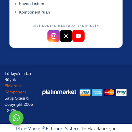
Favori Listem
KomponentPuan
BİZİ SOSYAL MEDYADA TAKİP EDİN
Türkiye'nin En
Büyük
Elektronik
Komponent
Satış Sitesi ©
Copyright 2005
- 2026
®
PlatinMarket
E-Ticaret Sistemi
İle Hazırlanmıştır.