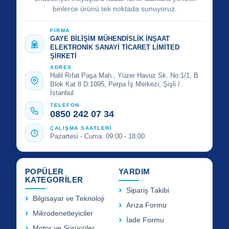
binlerce ürünü tek noktada sunuyoruz.
FİRMA
GAYE BİLİŞİM MÜHENDİSLİK İNŞAAT
ELEKTRONİK SANAYİ TİCARET LİMİTED
ŞİRKETİ
ADRES
Halil Rıfat Paşa Mah., Yüzer Havuz Sk. No:1/1, B
Blok Kat 8 D:1095, Perpa İş Merkezi, Şişli /
İstanbul
TELEFON
0850 242 07 34
ÇALIŞMA SAATLERİ
Pazartesi - Cuma: 09:00 - 18:00
POPÜLER
YARDIM
KATEGORİLER
Sipariş Takibi
Bilgisayar ve Teknoloji
Arıza Formu
Mikrodenetleyiciler
İade Formu
Motor ve Sürücüler