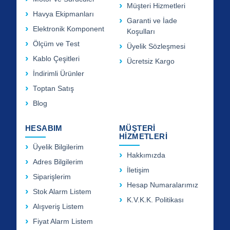
Müşteri Hizmetleri
Havya Ekipmanları
Garanti ve İade
Elektronik Komponent
Koşulları
Ölçüm ve Test
Üyelik Sözleşmesi
Kablo Çeşitleri
Ücretsiz Kargo
İndirimli Ürünler
Toptan Satış
Blog
HESABIM
MÜŞTERİ
HİZMETLERİ
Üyelik Bilgilerim
Hakkımızda
Adres Bilgilerim
İletişim
Siparişlerim
Hesap Numaralarımız
Stok Alarm Listem
K.V.K.K. Politikası
Alışveriş Listem
Fiyat Alarm Listem