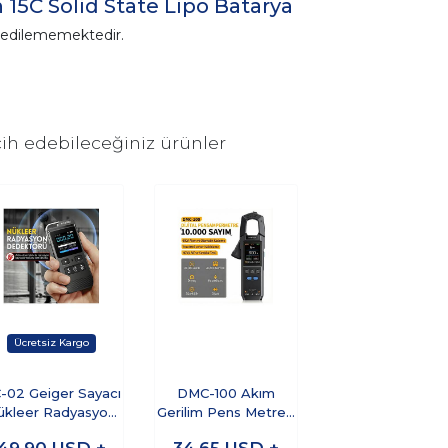
15C Solid State Lipo Batarya
n edilememektedir.
ih edebileceğiniz ürünler
-02 Geiger Sayacı
DMC-100 Akım
ükleer Radyasyon
Gerilim Pens Metre |
Test Cihazı
10000 Sayımlı Dijital
49,90
USD +
34,65
USD +