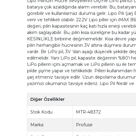
Lipo Pilinizin Hücre Seviyelerini Ölçme LiPo pilinizi 
batarya çok azaldığında alarm verebilir. Bu, bataryanı
görebilir ve kullanılamaz duruma gelir. Lipo Pili Şarj E
verir ve tehlikeli olabilir. 22.2V Lipo piller için iMAX
değeri, pilin kapasitesinin kaç katı hızla enerji ve
akım sağlayabilir. Bu, pilin kısa süreliğine bu kadar 
KESİNLİKLE birbirine değmemelidir. Kısa devre yapılma
pilin herhangibir hücresinin 3V altına düşmesi durumu
vardır. Bir LiPo pil, 3V ‘dan aşağı düşecek şekilde d
edilmelidir. Yani LiPo pil, kapasite değerinin %80’i 
LiPo pillerin içini açmamak ve LiPo pillerin su ile temas
pilde şişme yapar ve tehlikelidir. Pilleri kullanımd
şarj etmeniz tavsiye edilir. Uzun depolama durumunda 
yazımızı okumanızı tavsiye ederiz. Lipo Pil Nedir ve N
Diğer Özellikler
Stok Kodu
MTR-48372
Marka
Profuse