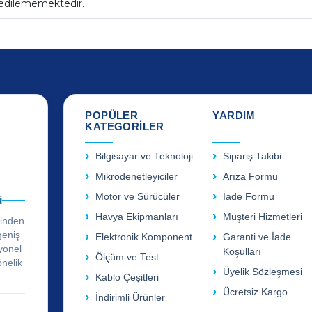
 edilememektedir.
POPÜLER
YARDIM
KATEGORİLER
Bilgisayar ve Teknoloji
Sipariş Takibi
Mikrodenetleyiciler
Arıza Formu
Motor ve Sürücüler
İade Formu
i
Havya Ekipmanları
Müşteri Hizmetleri
rinden
geniş
Elektronik Komponent
Garanti ve İade
yonel
Koşulları
Ölçüm ve Test
önelik
Üyelik Sözleşmesi
Kablo Çeşitleri
Ücretsiz Kargo
İndirimli Ürünler