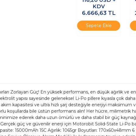
Dedektörü
KDV
6.666,63
TL
Sepete Ekle
ırları Zorlayan Güç! En yüksek performans, en düşük ağırlık ve e
ı elektrolit yapısı sayesinde geleneksel Li-Po pillere kıyasla çok 
ım kapasitesi ve ultra hızlı şarj desteğiyle enerjiyi maksimum ver
 zorlu koşullarda bile üstün performans alın! Her hücre, milimetrik h
arını minimize ederek daha uzun ömürlü ve daha stabil bir güç kaynağ
Gerçek güç ve güvenilir enerji için Motorobit Solid-State Li-Po bata
V Kapasite: 15000mAh 15C Ağırlık: 1065gr Boyutları: 170x60x48mm 6