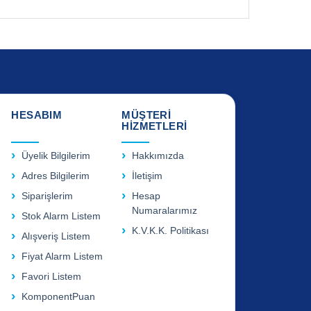
HESABIM
MÜŞTERİ
HİZMETLERİ
Üyelik Bilgilerim
Hakkımızda
Adres Bilgilerim
İletişim
Siparişlerim
Hesap
Numaralarımız
Stok Alarm Listem
K.V.K.K. Politikası
Alışveriş Listem
Fiyat Alarm Listem
Favori Listem
KomponentPuan