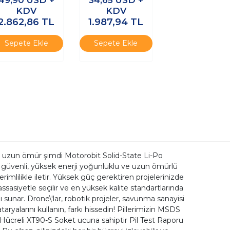
True RMS
KDV
KDV
Multimetre
2.862,86
TL
1.987,94
TL
Sepete Ekle
Sepete Ekle
n uzun ömür şimdi Motorobit Solid-State Li-Po
daha güvenli, yüksek enerji yoğunluklu ve uzun ömürlü
imlilikle iletir. Yüksek güç gerektiren projelerinizde
assasiyetle seçilir ve en yüksek kalite standartlarında
ı sunar. Drone\'lar, robotik projeler, savunma sanayisi
ryalarını kullanın, farkı hissedin! Pillerimizin MSDS
 Hücreli XT90-S Soket ucuna sahiptir Pil Test Raporu