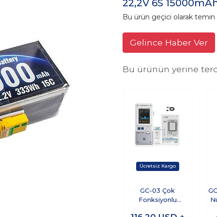
22,2V 6S 15000mAh 
Bu ürün geçici olarak temi
Gelince Haber Ver
Bu ürünün yerine terc
GC-03 Çok
GC
Fonksiyonlu
N
Radyasyon
116,20
USD +