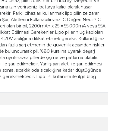
u cihaz, pilinizdeki her bir hücreyi izleyebilir ve
na izin verirseniz, batarya kalıcı olarak hasar
ekir. Farklı cihazları kullanmak lipo pilinize zarar
 Şarj Aletlerini kullanabilirsiniz. C Değeri Nedir? C
eğeri olan bir pil, 2200mAh x 25 = 55,000mA veya 55A
ikkat Edilmesi Gerekenler Lipo pillerin uç kabloları
 4,20V aralığına dikkat etmek gerekir. Kullandığınız
an fazla şarj etmenin de güvenlik açısından riskleri
de bulundurarak pil, %80 kuralına uyarak deşarj
ala uyulmazsa pillerde şişme ve patlama olabilir.
e şarj edilmelidir. Yanlış şarj aleti ile şarj edilmesi
e sonra, sıcaklık oda sıcaklığına kadar düştüğünde
erekmektedir. Lipo Pil kullanımı ile ilgili blog