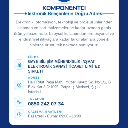
Elektronik Bileşenlerin Doğru Adresi
Elektronik, otomasyon, teknoloji ve proje ürünlerinden
ekipman ve sarf malzemelerine kadar uzanan geniş
ürün yelpazemizle; bireysel kullanımdan profesyonel ve
endüstriyel ihtiyaçlara kadar farklı alanlara yönelik
binlerce ürünü tek noktada sunuyoruz.
FİRMA
GAYE BİLİŞİM MÜHENDİSLİK İNŞAAT
ELEKTRONİK SANAYİ TİCARET LİMİTED
ŞİRKETİ
ADRES
Halil Rıfat Paşa Mah., Yüzer Havuz Sk. No:1/1, B
Blok Kat 8 D:1095, Perpa İş Merkezi, Şişli /
İstanbul
TELEFON
0850 242 07 34
ÇALIŞMA SAATLERİ
Pazartesi - Cuma: 09:00 - 18:00