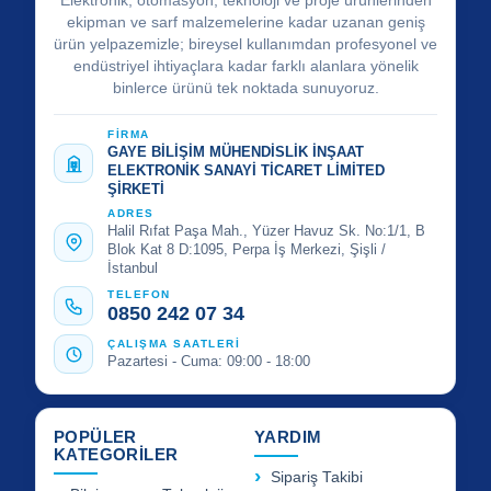
Elektronik, otomasyon, teknoloji ve proje ürünlerinden
ekipman ve sarf malzemelerine kadar uzanan geniş
ürün yelpazemizle; bireysel kullanımdan profesyonel ve
endüstriyel ihtiyaçlara kadar farklı alanlara yönelik
binlerce ürünü tek noktada sunuyoruz.
FİRMA
GAYE BİLİŞİM MÜHENDİSLİK İNŞAAT
ELEKTRONİK SANAYİ TİCARET LİMİTED
ŞİRKETİ
ADRES
Halil Rıfat Paşa Mah., Yüzer Havuz Sk. No:1/1, B
Blok Kat 8 D:1095, Perpa İş Merkezi, Şişli /
İstanbul
TELEFON
0850 242 07 34
ÇALIŞMA SAATLERİ
Pazartesi - Cuma: 09:00 - 18:00
POPÜLER
YARDIM
KATEGORİLER
Sipariş Takibi