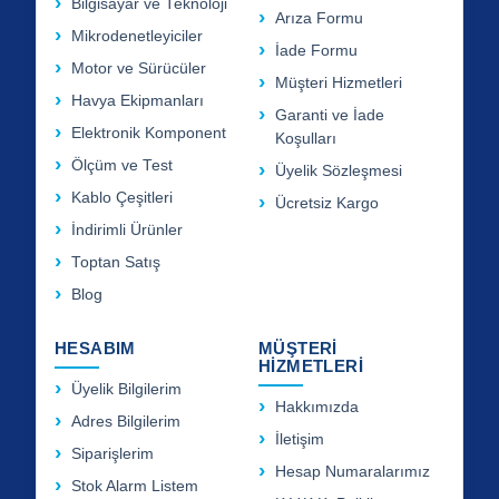
Bilgisayar ve Teknoloji
Arıza Formu
Mikrodenetleyiciler
İade Formu
Motor ve Sürücüler
Müşteri Hizmetleri
Havya Ekipmanları
Garanti ve İade
Elektronik Komponent
Koşulları
Ölçüm ve Test
Üyelik Sözleşmesi
Kablo Çeşitleri
Ücretsiz Kargo
İndirimli Ürünler
Toptan Satış
Blog
HESABIM
MÜŞTERİ
HİZMETLERİ
Üyelik Bilgilerim
Hakkımızda
Adres Bilgilerim
İletişim
Siparişlerim
Hesap Numaralarımız
Stok Alarm Listem