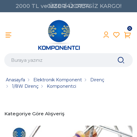
2000 TL ve ÜZERİ ÜCRETSİZ KARGO!
0850 242 0734
0
Anasayfa
Elektronik Komponent
Direnç
1/8W Direnç
Komponentci
Kategoriye Göre Alışveriş