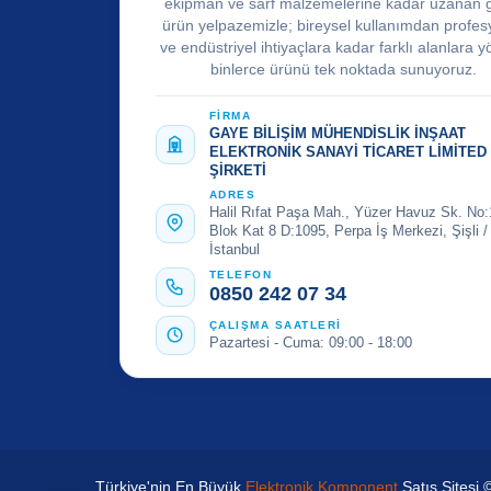
ekipman ve sarf malzemelerine kadar uzanan 
ürün yelpazemizle; bireysel kullanımdan profes
ve endüstriyel ihtiyaçlara kadar farklı alanlara y
binlerce ürünü tek noktada sunuyoruz.
FİRMA
GAYE BİLİŞİM MÜHENDİSLİK İNŞAAT
ELEKTRONİK SANAYİ TİCARET LİMİTED
ŞİRKETİ
ADRES
Halil Rıfat Paşa Mah., Yüzer Havuz Sk. No:
Blok Kat 8 D:1095, Perpa İş Merkezi, Şişli /
İstanbul
TELEFON
0850 242 07 34
ÇALIŞMA SAATLERİ
Pazartesi - Cuma: 09:00 - 18:00
Türkiye'nin En Büyük
Elektronik Komponent
Satış Sitesi 