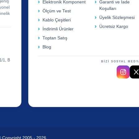
geniş
Elektronik Komponent
Garanti ve İade
yonel
Koşulları
Ölçüm ve Test
önelik
Üyelik Sözleşmesi
Kablo Çeşitleri
Ücretsiz Kargo
İndirimli Ürünler
Toptan Satış
Blog
1/1, B
BİZİ SOSYAL MEDY
© Copyright 2005 - 2026