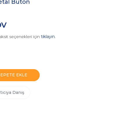
etal Buton
DV
aksit seçenekleri için
tıklayın.
SEPETE EKLE
tıcıya Danış