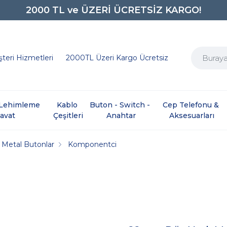
2000 TL ve ÜZERİ ÜCRETSİZ KARGO!
0850 242 0734
teri Hizmetleri
2000TL Üzeri Kargo Ücretsiz
e Lehimleme 
Kablo 
Buton - Switch - 
Cep Telefonu & 
davat
Çeşitleri
Anahtar
Aksesuarları
Metal Butonlar
Komponentci