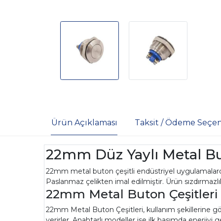
Ürün Açıklaması
Taksit / Ödeme Seçen
22mm Düz Yaylı Metal B
22mm metal buton çeşitli endüstriyel uygulamalarda,
Paslanmaz çelikten imal edilmiştir. Ürün sızdırmazlık
22mm Metal Buton Çeşitleri
22mm Metal Buton Çeşitleri, kullanım şekillerine göre
verirler. Anahtarlı modeller ise ilk basımda enerjiyi ge