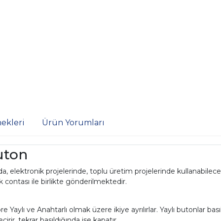
ekleri
Ürün Yorumları
uton
 elektronik projelerinde, toplu üretim projelerinde kullanabilece
 contası ile birlikte gönderilmektedir.
 Yaylı ve Anahtarlı olmak üzere ikiye ayrılırlar. Yaylı butonlar ba
çirir, tekrar basıldığında ise kapatır.