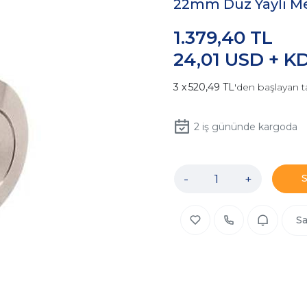
22mm Düz Yaylı M
1.379,40 TL
24,01 USD + K
520,49 TL
'den başlayan t
2
iş gününde kargoda
-
+
Sa