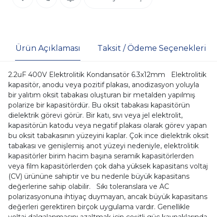
Ürün Açıklaması
Taksit / Ödeme Seçenekleri
2.2uF 400V Elektrolitik Kondansatör 6.3x12mm Elektrolitik
kapasitör, anodu veya pozitif plakası, anodizasyon yoluyla
bir yalıtım oksit tabakası oluşturan bir metalden yapılmış
polarize bir kapasitördür. Bu oksit tabakası kapasitörün
dielektrik görevi görür. Bir katı, sıvı veya jel elektrolit,
kapasitörün katodu veya negatif plakası olarak görev yapan
bu oksit tabakasının yüzeyini kaplar. Çok ince dielektrik oksit
tabakası ve genişlemiş anot yüzeyi nedeniyle, elektrolitik
kapasitörler birim hacim başına seramik kapasitörlerden
veya film kapasitörlerden çok daha yüksek kapasitans voltaj
(CV) ürününe sahiptir ve bu nedenle büyük kapasitans
değerlerine sahip olabilir. Sıkı toleranslara ve AC
polarizasyonuna ihtiyaç duymayan, ancak büyük kapasitans
değerleri gerektiren birçok uygulama vardır. Genellikle
voltaj dalgalanmasını azaltmak için çeşitli güç kaynaklarında