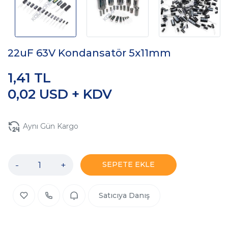
22uF 63V Kondansatör 5x11mm
1,41 TL
0,02 USD + KDV
Aynı Gün Kargo
-
+
SEPETE EKLE
Satıcıya Danış