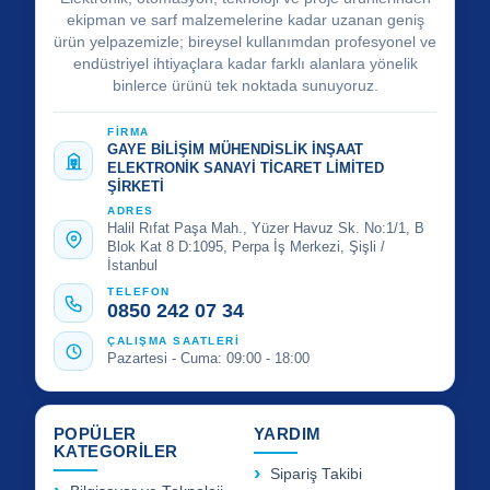
ekipman ve sarf malzemelerine kadar uzanan geniş
ürün yelpazemizle; bireysel kullanımdan profesyonel ve
endüstriyel ihtiyaçlara kadar farklı alanlara yönelik
binlerce ürünü tek noktada sunuyoruz.
FİRMA
GAYE BİLİŞİM MÜHENDİSLİK İNŞAAT
ELEKTRONİK SANAYİ TİCARET LİMİTED
ŞİRKETİ
ADRES
Halil Rıfat Paşa Mah., Yüzer Havuz Sk. No:1/1, B
Blok Kat 8 D:1095, Perpa İş Merkezi, Şişli /
İstanbul
TELEFON
0850 242 07 34
ÇALIŞMA SAATLERİ
Pazartesi - Cuma: 09:00 - 18:00
POPÜLER
YARDIM
KATEGORİLER
Sipariş Takibi