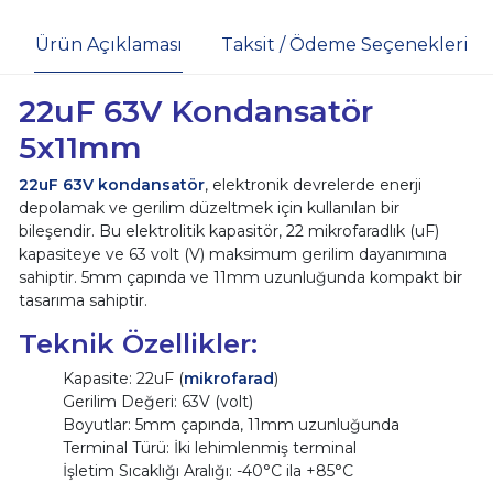
Ürün Açıklaması
Taksit / Ödeme Seçenekleri
22uF 63V Kondansatör
5x11mm
22uF 63V kondansatör
, elektronik devrelerde enerji
depolamak ve gerilim düzeltmek için kullanılan bir
bileşendir. Bu elektrolitik kapasitör, 22 mikrofaradlık (uF)
kapasiteye ve 63 volt (V) maksimum gerilim dayanımına
sahiptir. 5mm çapında ve 11mm uzunluğunda kompakt bir
tasarıma sahiptir.
Teknik Özellikler:
Kapasite: 22uF (
mikrofarad
)
Gerilim Değeri: 63V (volt)
Boyutlar: 5mm çapında, 11mm uzunluğunda
Terminal Türü: İki lehimlenmiş terminal
İşletim Sıcaklığı Aralığı: -40°C ila +85°C