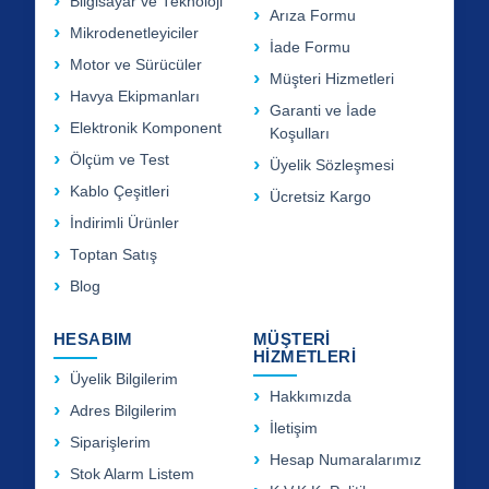
Bilgisayar ve Teknoloji
Arıza Formu
Mikrodenetleyiciler
İade Formu
Motor ve Sürücüler
Müşteri Hizmetleri
Havya Ekipmanları
Garanti ve İade
Elektronik Komponent
Koşulları
Ölçüm ve Test
Üyelik Sözleşmesi
Kablo Çeşitleri
Ücretsiz Kargo
İndirimli Ürünler
Toptan Satış
Blog
HESABIM
MÜŞTERİ
HİZMETLERİ
Üyelik Bilgilerim
Hakkımızda
Adres Bilgilerim
İletişim
Siparişlerim
Hesap Numaralarımız
Stok Alarm Listem