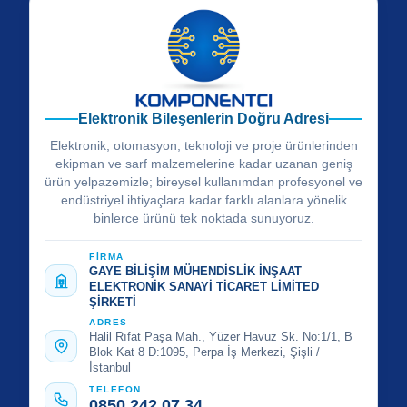
Elektronik Bileşenlerin Doğru Adresi
Elektronik, otomasyon, teknoloji ve proje ürünlerinden
ekipman ve sarf malzemelerine kadar uzanan geniş
ürün yelpazemizle; bireysel kullanımdan profesyonel ve
endüstriyel ihtiyaçlara kadar farklı alanlara yönelik
binlerce ürünü tek noktada sunuyoruz.
FİRMA
GAYE BİLİŞİM MÜHENDİSLİK İNŞAAT
ELEKTRONİK SANAYİ TİCARET LİMİTED
ŞİRKETİ
ADRES
Halil Rıfat Paşa Mah., Yüzer Havuz Sk. No:1/1, B
Blok Kat 8 D:1095, Perpa İş Merkezi, Şişli /
İstanbul
TELEFON
0850 242 07 34