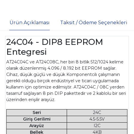
Ürün Açıklaması
Taksit / Ödeme Seçenekleri
24C04 - DIP8 EEPROM
Entegresi
AT24C04C ve AT24C08C, her biri 8 bitlik 512/1024 kelime
olarak düzenlenmiş 4.096 / 8.192 bit EEPROM sağlar.
Cihaz, düşük güçlü ve düşük Komponentcilı çalışmanın
gerekli olduğu birçok endüstriyel ve ticari uygulamada
kullanım için optimize edilmiştir. AT24C04C / 08C yerden
tasarruf sağlayan 8 pin DIP pakettedir ve 2 kablolu bir seri
üzerinden erişilir arayüz.
Seri
24C
Giriş Gerilimi
4.5-5.5V
Arayüz
I2C
Bellek
4KB