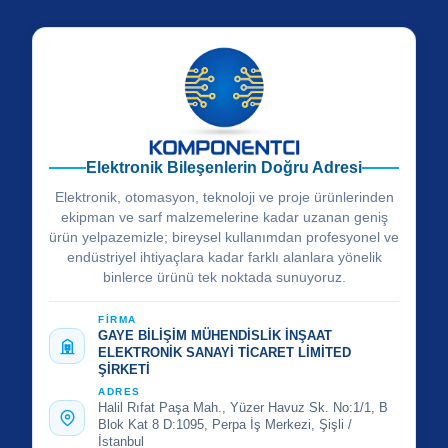
Elektronik Bileşenlerin Doğru Adresi
Elektronik, otomasyon, teknoloji ve proje ürünlerinden
ekipman ve sarf malzemelerine kadar uzanan geniş
ürün yelpazemizle; bireysel kullanımdan profesyonel ve
endüstriyel ihtiyaçlara kadar farklı alanlara yönelik
binlerce ürünü tek noktada sunuyoruz.
FİRMA
GAYE BİLİŞİM MÜHENDİSLİK İNŞAAT
ELEKTRONİK SANAYİ TİCARET LİMİTED
ŞİRKETİ
ADRES
Halil Rıfat Paşa Mah., Yüzer Havuz Sk. No:1/1, B
Blok Kat 8 D:1095, Perpa İş Merkezi, Şişli /
İstanbul