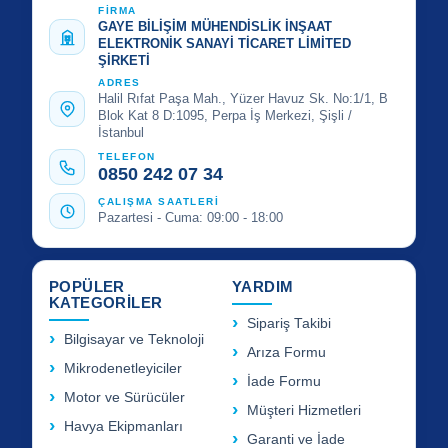
FİRMA
GAYE BİLİŞİM MÜHENDİSLİK İNŞAAT
ELEKTRONİK SANAYİ TİCARET LİMİTED
ŞİRKETİ
ADRES
Halil Rıfat Paşa Mah., Yüzer Havuz Sk. No:1/1, B
Blok Kat 8 D:1095, Perpa İş Merkezi, Şişli /
İstanbul
TELEFON
0850 242 07 34
ÇALIŞMA SAATLERİ
Pazartesi - Cuma: 09:00 - 18:00
POPÜLER
YARDIM
KATEGORİLER
Sipariş Takibi
Bilgisayar ve Teknoloji
Arıza Formu
Mikrodenetleyiciler
İade Formu
Motor ve Sürücüler
Müşteri Hizmetleri
Havya Ekipmanları
Garanti ve İade