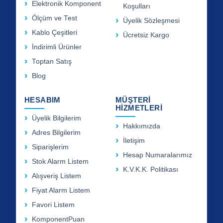
Elektronik Komponent
Koşulları
Ölçüm ve Test
Üyelik Sözleşmesi
Kablo Çeşitleri
Ücretsiz Kargo
İndirimli Ürünler
Toptan Satış
Blog
HESABIM
MÜŞTERİ
HİZMETLERİ
Üyelik Bilgilerim
Hakkımızda
Adres Bilgilerim
İletişim
Siparişlerim
Hesap Numaralarımız
Stok Alarm Listem
K.V.K.K. Politikası
Alışveriş Listem
Fiyat Alarm Listem
Favori Listem
KomponentPuan