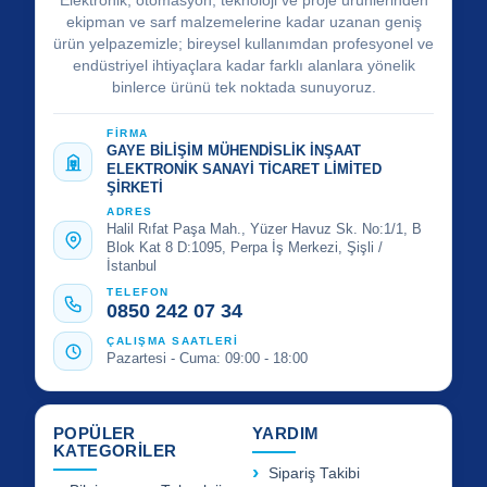
Elektronik, otomasyon, teknoloji ve proje ürünlerinden
ekipman ve sarf malzemelerine kadar uzanan geniş
ürün yelpazemizle; bireysel kullanımdan profesyonel ve
endüstriyel ihtiyaçlara kadar farklı alanlara yönelik
binlerce ürünü tek noktada sunuyoruz.
FİRMA
GAYE BİLİŞİM MÜHENDİSLİK İNŞAAT
ELEKTRONİK SANAYİ TİCARET LİMİTED
ŞİRKETİ
ADRES
Halil Rıfat Paşa Mah., Yüzer Havuz Sk. No:1/1, B
Blok Kat 8 D:1095, Perpa İş Merkezi, Şişli /
İstanbul
TELEFON
0850 242 07 34
ÇALIŞMA SAATLERİ
Pazartesi - Cuma: 09:00 - 18:00
POPÜLER
YARDIM
KATEGORİLER
Sipariş Takibi