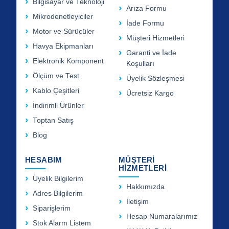
Bilgisayar ve Teknoloji
Arıza Formu
Mikrodenetleyiciler
İade Formu
Motor ve Sürücüler
Müşteri Hizmetleri
Havya Ekipmanları
Garanti ve İade
Elektronik Komponent
Koşulları
Ölçüm ve Test
Üyelik Sözleşmesi
Kablo Çeşitleri
Ücretsiz Kargo
İndirimli Ürünler
Toptan Satış
Blog
HESABIM
MÜŞTERİ
HİZMETLERİ
Üyelik Bilgilerim
Hakkımızda
Adres Bilgilerim
İletişim
Siparişlerim
Hesap Numaralarımız
Stok Alarm Listem